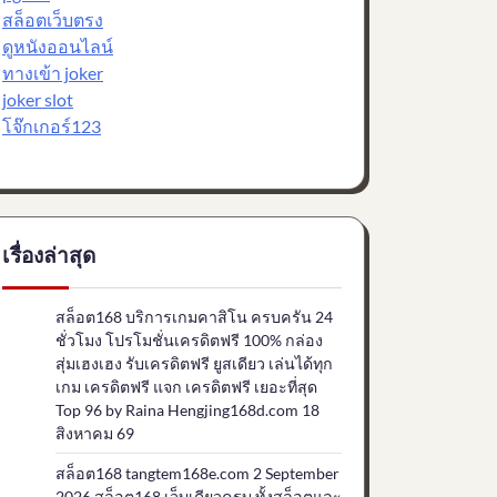
สล็อตเว็บตรง
ดูหนังออนไลน์
ทางเข้า joker
joker slot
โจ๊กเกอร์123
เรื่องล่าสุด
สล็อต168 บริการเกมคาสิโน ครบครัน 24
ชั่วโมง โปรโมชั่นเครดิตฟรี 100% กล่อง
สุ่มเฮงเฮง รับเครดิตฟรี ยูสเดียว เล่นได้ทุก
เกม เครดิตฟรี แจก เครดิตฟรี เยอะที่สุด
Top 96 by Raina Hengjing168d.com 18
สิงหาคม 69
สล็อต168 tangtem168e.com 2 September
2026 สล็อต168 เว็บเดียวครบ ทั้งสล็อตและ