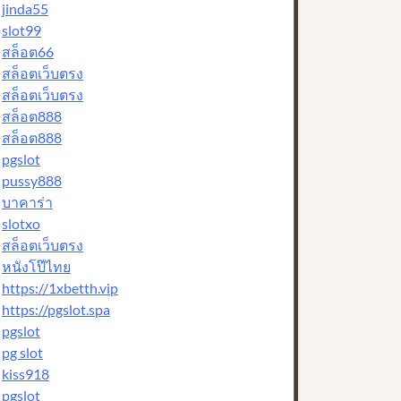
jinda55
slot99
สล็อต66
สล็อตเว็บตรง
สล็อตเว็บตรง
สล็อต888
สล็อต888
pgslot
pussy888
บาคาร่า
slotxo
สล็อตเว็บตรง
หนังโป๊ไทย
https://1xbetth.vip
https://pgslot.spa
pgslot
pg slot
kiss918
pgslot