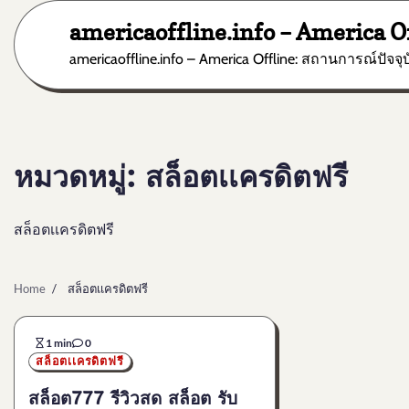
Skip
americaoffline.info – America O
to
content
americaoffline.info – America Offline: สถานการณ์ปัจ
หมวดหมู่:
สล็อตเเครดิตฟรี
สล็อตเเครดิตฟรี
Home
สล็อตเเครดิตฟรี
1 min
0
สล็อตเเครดิตฟรี
สล็อต777 รีวิวสด สล็อต รับ