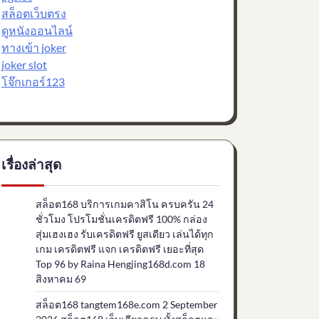
สล็อตเว็บตรง
ดูหนังออนไลน์
ทางเข้า joker
joker slot
โจ๊กเกอร์123
เรื่องล่าสุด
สล็อต168 บริการเกมคาสิโน ครบครัน 24
ชั่วโมง โปรโมชั่นเครดิตฟรี 100% กล่อง
สุ่มเฮงเฮง รับเครดิตฟรี ยูสเดียว เล่นได้ทุก
เกม เครดิตฟรี แจก เครดิตฟรี เยอะที่สุด
Top 96 by Raina Hengjing168d.com 18
สิงหาคม 69
สล็อต168 tangtem168e.com 2 September