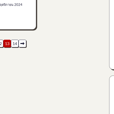
พฤศจิกายน 2024
2
13
14