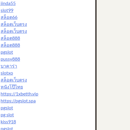
jinda55
slot99
สล็อต66
สล็อตเว็บตรง
สล็อตเว็บตรง
สล็อต888
สล็อต888
pgslot
pussy888
บาคาร่า
slotxo
สล็อตเว็บตรง
หนังโป๊ไทย
https://1xbetth.vip
https://pgslot.spa
pgslot
pg slot
kiss918
pgslot