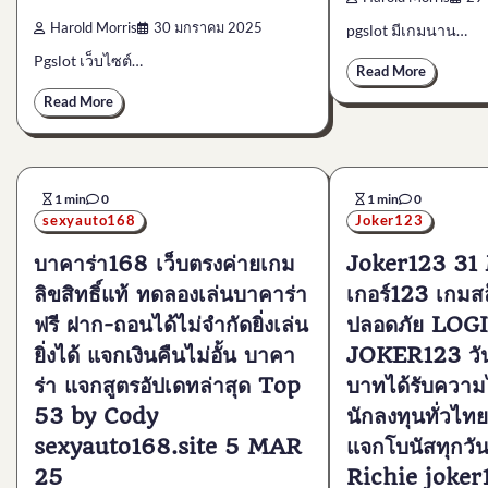
Harold Morris
30 มกราคม 2025
pgslot มีเกมนาน…
Pgslot เว็บไซต์…
Read More
Read More
1 min
0
1 min
0
sexyauto168
Joker123
บาคาร่า168 เว็บตรงค่ายเกม
Joker123 31
ลิขสิทธิ์แท้ ทดลองเล่นบาคาร่า
เกอร์123 เกมสล
ฟรี ฝาก-ถอนได้ไม่จำกัดยิ่งเล่น
ปลอดภัย LOG
ยิ่งได้ แจกเงินคืนไม่อั้น บาคา
JOKER123 วัน
ร่า แจกสูตรอัปเดทล่าสุด Top
บาทได้รับความ
53 by Cody
นักลงทุนทั่วไ
sexyauto168.site 5 MAR
แจกโบนัสทุกว
25
Richie joker