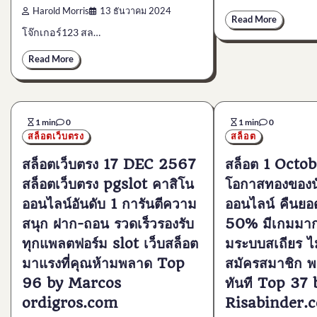
Harold Morris
13 ธันวาคม 2024
Read More
โจ๊กเกอร์123 สล…
Read More
1 min
0
1 min
0
สล็อตเว็บตรง
สล็อต
สล็อตเว็บตรง 17 DEC 2567
สล็อต 1 Octo
สล็อตเว็บตรง pgslot คาสิโน
โอกาสทองของนั
ออนไลน์อันดับ 1 การันตีความ
ออนไลน์ คืนยอด
สนุก ฝาก-ถอน รวดเร็วรองรับ
50% มีเกมมาก
ทุกแพลตฟอร์ม slot เว็บสล็อต
มระบบสเถียร ไม
มาแรงที่คุณห้ามพลาด Top
สมัครสมาชิก พ
96 by Marcos
ทันที Top 37 
ordigros.com
Risabinder.