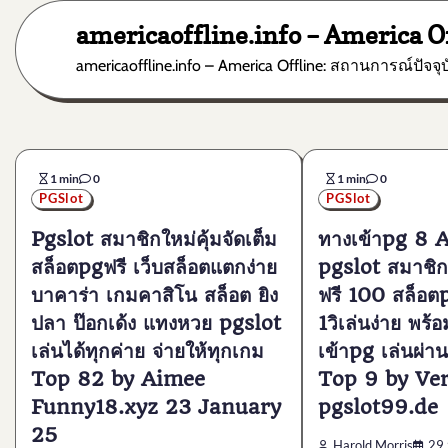
Skip
americaoffline.info – America O
to
content
americaoffline.info – America Offline: สถานการณ์ปัจ
1 min
0
1 min
0
PGSlot
PGSlot
Pgslot สมาชิกใหม่คุ้มจัดเต็ม
ทางเข้าpg 8 
สล็อตpgฟรี เว็บสล็อตแตกง่าย
pgslot สมาชิก
บาคาร่า เกมคาสิโน สล็อต ยิง
ฟรี 100 สล็อต
ปลา ป๊อกเด้ง แทงหวย pgslot
1วิเล่นง่าย พร
เล่นได้ทุกค่าย จ่ายให้ทุกเกม
เข้าpg เล่นผ่าน
Top 82 by Aimee
Top 9 by Ve
Funny18.xyz 23 January
pgslot99.de
25
Harold Morris
29