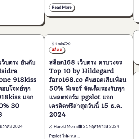
Read More
1 min
0
สล็อต
ว็บตรง อันดับ
สล็อต168 เว็บตรง ครบวงจร
Isidra
Top 10 by Hildegard
one 918kiss
faro168.co คืนยอดเสียเพื่อน
อบโจทย์ทุก
50% ฟีเจอร์ จัดเต็มรองรับทุก
918kiss แจก
แพลตฟอร์ม pgslot แจก
200% 30
เครดิตฟรีล่าสุดวันนี้ 15 ธ.ค.
8
2024
ธันวาคม 2024
Harold Morris
21 พฤศจิกายน 2024
Pgslot ไม่ผ่านเ…