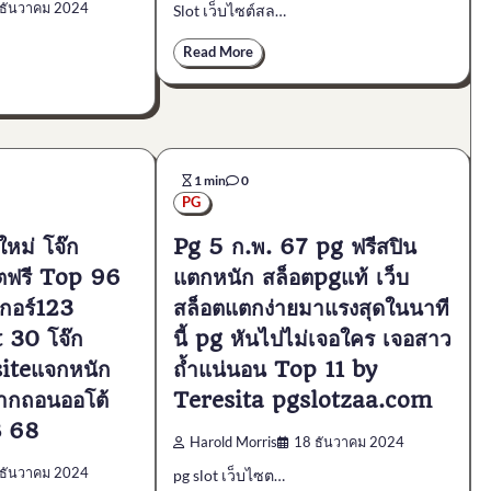
 ธันวาคม 2024
Slot เว็บไซต์สล…
Read More
1 min
0
PG
ใหม่ โจ๊ก
Pg 5 ก.พ. 67 pg ฟรีสปิน
ิตฟรี Top 96
แตกหนัก สล็อตpgแท้ เว็บ
กอร์123
สล็อตแตกง่ายมาแรงสุดในนาที
 30 โจ๊ก
นี้ pg หันไปไม่เจอใคร เจอสาว
siteแจกหนัก
ถ้ำแน่นอน Top 11 by
ฝากถอนออโต้
Teresita pgslotzaa.com
EB 68
Harold Morris
18 ธันวาคม 2024
 ธันวาคม 2024
pg slot เว็บไซต…