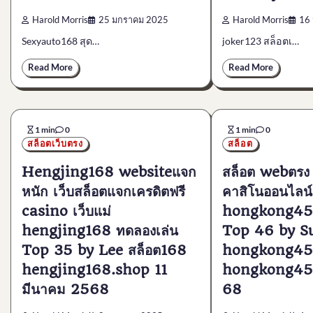
Harold Morris
25 มกราคม 2025
Harold Morris
16
Sexyauto168 สุด…
joker123 สล็อตเ…
Read More
Read More
1 min
0
1 min
0
สล็อตเว็บตรง
สล็อต
Hengjing168 websiteแจก
สล็อต webตรง 
หนัก เว็บสล็อตแจกเครดิตฟรี
คาสิโนออนไลน์
casino เว็บแม่
hongkong456 
hengjing168 ทดลองเล่น
Top 46 by S
Top 35 by Lee สล็อต168
hongkong4
hengjing168.shop 11
hongkong456
มีนาคม 2568
68