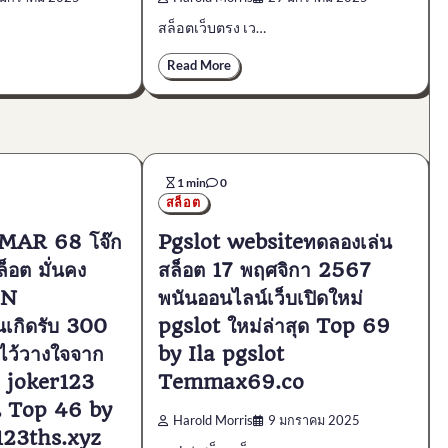
สล็อตเว็บตรง เว…
Read More
1 min
0
สล็อต
 MAR 68 โจ๊ก
Pgslot websiteทดลองเล่น
็อต มั่นคง
สล็อต 17 พฤศจิกา 2567
IN
พนันออนไลน์เว็บเปิดใหม่
เกิดรับ 300
pgslot ใหม่ล่าสุด Top 69
ไว้วางใจจาก
by Ila pgslot
ทย joker123
Temmax69.co
ัน Top 46 by
Harold Morris
9 มกราคม 2025
123ths.xyz