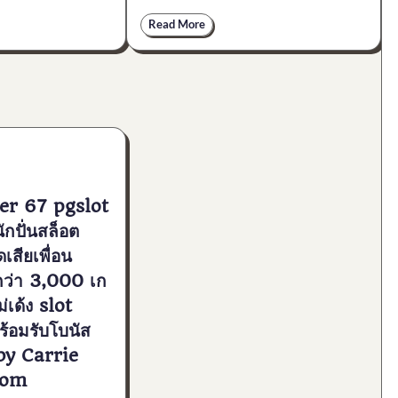
Read More
ber 67 pgslot
กปั่นสล็อต
เสียเพื่อน
ว่า 3,000 เก
่เด้ง slot
ร้อมรับโบนัส
by Carrie
com