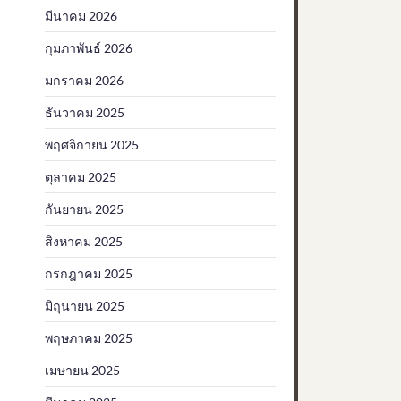
มีนาคม 2026
กุมภาพันธ์ 2026
มกราคม 2026
ธันวาคม 2025
พฤศจิกายน 2025
ตุลาคม 2025
กันยายน 2025
สิงหาคม 2025
กรกฎาคม 2025
มิถุนายน 2025
พฤษภาคม 2025
เมษายน 2025