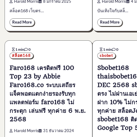
Harold Morris
8 มกราคม 2025
Harold Morris
4 
สล็อต168 เว็บตร…
บันเทิงใจกับสล็…
Read More
Read More
1 min
0
1 min
0
สล็อต168
sbobet
Faro168 เครดิตฟรี 100
Sbobet168
Top 23 by Abbie
thaisbobet1
Faro168.co ระบบเสถียร
DEC 2568 sb
แจ็คพอตแตกง่ายรองรับทุก
ตรง ไม่ผ่านเอเย
แพลตฟอร์ม faro168 ไม่
ฝาก 10% ไม่กระ
กระตุก เล่นฟรี ทุกค่าย 6 พ.ย.
ทุกค่าย สล็อต
2568
sbobet168 ติด
Google Top 
Harold Morris
31 ธันวาคม 2024