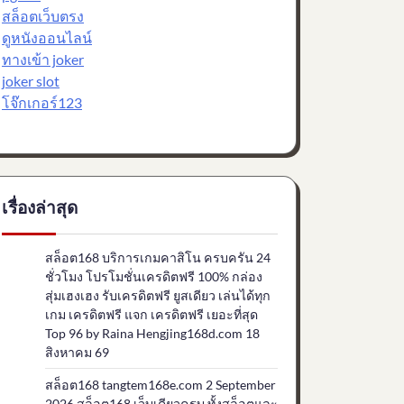
สล็อตเว็บตรง
ดูหนังออนไลน์
ทางเข้า joker
joker slot
โจ๊กเกอร์123
เรื่องล่าสุด
สล็อต168 บริการเกมคาสิโน ครบครัน 24
ชั่วโมง โปรโมชั่นเครดิตฟรี 100% กล่อง
สุ่มเฮงเฮง รับเครดิตฟรี ยูสเดียว เล่นได้ทุก
เกม เครดิตฟรี แจก เครดิตฟรี เยอะที่สุด
Top 96 by Raina Hengjing168d.com 18
สิงหาคม 69
สล็อต168 tangtem168e.com 2 September
2026 สล็อต168 เว็บเดียวครบ ทั้งสล็อตและ