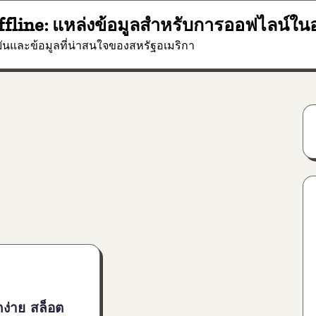
ffline: แหล่งข้อมูลสำหรับการออฟไลน์ใน
จุบันและข้อมูลที่น่าสนใจของสหรัฐอเมริกา
ง่าย สล็อต