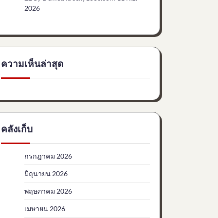
2026
ความเห็นล่าสุด
คลังเก็บ
กรกฎาคม 2026
มิถุนายน 2026
พฤษภาคม 2026
เมษายน 2026