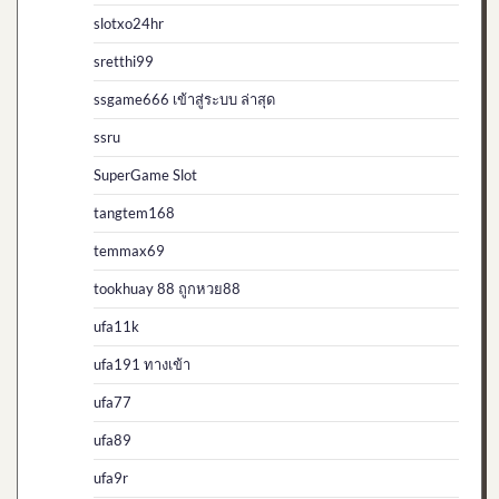
slotxo24hr
sretthi99
ssgame666 เข้าสู่ระบบ ล่าสุด
ssru
SuperGame Slot
tangtem168
temmax69
tookhuay 88 ถูกหวย88
ufa11k
ufa191 ทางเข้า
ufa77
ufa89
ufa9r