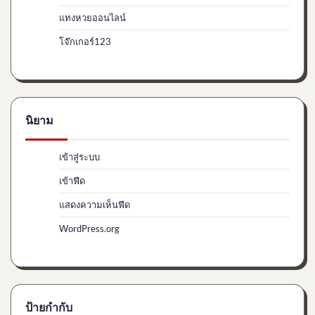
แทงหวยออนไลน์
โจ๊กเกอร์123
นิยาม
เข้าสู่ระบบ
เข้าฟีด
แสดงความเห็นฟีด
WordPress.org
ป้ายกำกับ