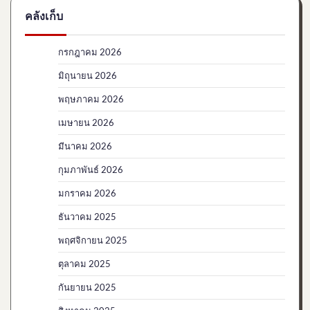
คลังเก็บ
กรกฎาคม 2026
มิถุนายน 2026
พฤษภาคม 2026
เมษายน 2026
มีนาคม 2026
กุมภาพันธ์ 2026
มกราคม 2026
ธันวาคม 2025
พฤศจิกายน 2025
ตุลาคม 2025
กันยายน 2025