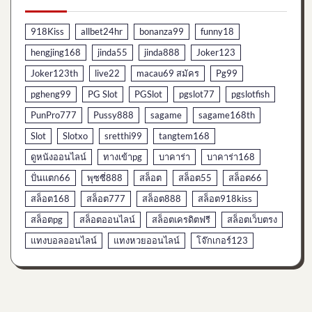
918Kiss
allbet24hr
bonanza99
funny18
hengjing168
jinda55
jinda888
Joker123
Joker123th
live22
macau69 สมัคร
Pg99
pgheng99
PG Slot
PGSlot
pgslot77
pgslotfish
PunPro777
Pussy888
sagame
sagame168th
Slot
Slotxo
sretthi99
tangtem168
ดูหนังออนไลน์
ทางเข้าpg
บาคาร่า
บาคาร่า168
ปั่นแตก66
พุซซี่888
สล็อต
สล็อต55
สล็อต66
สล็อต168
สล็อต777
สล็อต888
สล็อต918kiss
สล็อตpg
สล็อตออนไลน์
สล็อตเครดิตฟรี
สล็อตเว็บตรง
แทงบอลออนไลน์
แทงหวยออนไลน์
โจ๊กเกอร์123