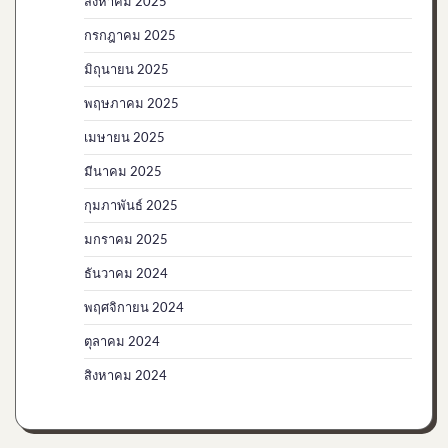
สิงหาคม 2025
กรกฎาคม 2025
มิถุนายน 2025
พฤษภาคม 2025
เมษายน 2025
มีนาคม 2025
กุมภาพันธ์ 2025
มกราคม 2025
ธันวาคม 2024
พฤศจิกายน 2024
ตุลาคม 2024
สิงหาคม 2024