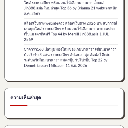
ใหม่ ระบบเสถียร พร้อมเกมให้เลือกมากมาย เว็บแม่
Jin888.asia ใหม่ล่าสุด Top 36 by Brianna 21 webแจกหนัก
ส.ค. 2569
สล็อตเว็บตรง websiteตรง สล็อตเว็บตรง 2026 ประสบการณ์
เล่นยุคใหม่ ระบบเสถียร พร้อมเกมให้เลือกมากมาย casino
เว็บแม่ เครดิตฟรี Top 44 by Merrill Jin888.asia 1 JUL
2569
บาคาร่า168 เปิดมุมมองใหม่ของเกมบาคาร่า เซียนบาคาร่า
ตัวจริงรับ 3 แสน ระบบเสถียร อัปเดตล่าสุด สัมผัสโต๊ะสด
ระดับพรีเมียม บาคาร่า สมัครปุ๊บ รับโปรปั๊บ Top 22 by
Demetria sexy168c.com 11 ก.ย. 2026
ความเห็นล่าสุด