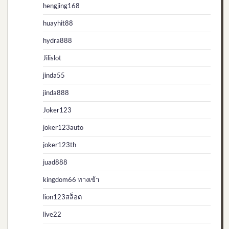
hengjing168
huayhit88
hydra888
Jilislot
jinda55
jinda888
Joker123
joker123auto
joker123th
juad888
kingdom66 ทางเข้า
lion123สล็อต
live22