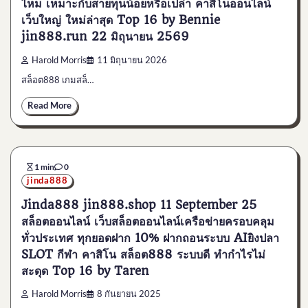
ไหม เหมาะกับสายทุนน้อยหรือเปล่า คาสิโนออนไลน์
เว็บใหญ่ ใหม่ล่าสุด Top 16 by Bennie
jin888.run 22 มิถุนายน 2569
Harold Morris
11 มิถุนายน 2026
สล็อต888 เกมสล็…
Read More
1 min
0
jinda888
Jinda888 jin888.shop 11 September 25
สล็อตออนไลน์ เว็บสล็อตออนไลน์เครือข่ายครอบคลุม
ทั่วประเทศ ทุกยอดฝาก 10% ฝากถอนระบบ AIยิงปลา
SLOT กีฬา คาสิโน สล็อต888 ระบบดี ทำกำไรไม่
สะดุด Top 16 by Taren
Harold Morris
8 กันยายน 2025