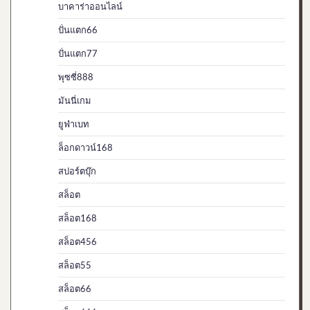
บาคาร่าออนไลน์
ปั่นแตก66
ปั่นแตก77
พุซซี่888
มันนี่เกม
ยูฟ่าเบท
ล็อกดาวน์168
สปอร์ตบุ๊ก
สล็อต
สล็อต168
สล็อต456
สล็อต55
สล็อต66