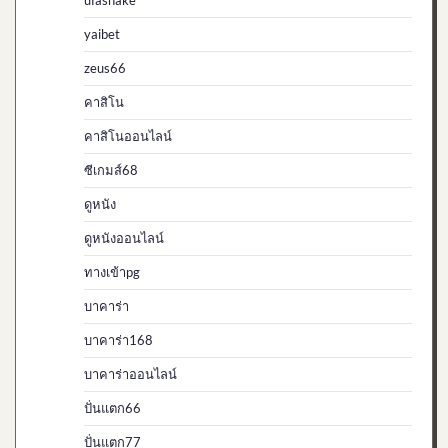
yaibet
zeus66
คาสิโน
คาสิโนออนไลน์
ซีเกมส์68
ดูหนัง
ดูหนังออนไลน์
ทางเข้าpg
บาคาร่า
บาคาร่า168
บาคาร่าออนไลน์
ปั่นแตก66
ปั่นแตก77