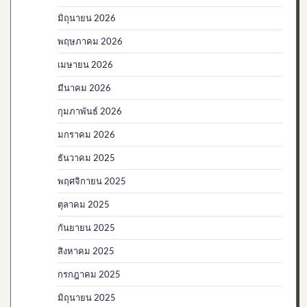
มิถุนายน 2026
พฤษภาคม 2026
เมษายน 2026
มีนาคม 2026
กุมภาพันธ์ 2026
มกราคม 2026
ธันวาคม 2025
พฤศจิกายน 2025
ตุลาคม 2025
กันยายน 2025
สิงหาคม 2025
กรกฎาคม 2025
มิถุนายน 2025