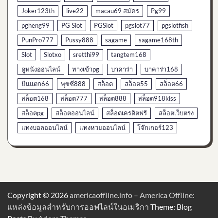
Joker123th
live22
macau69 สมัคร
Pg99
pgheng99
PG Slot
PGSlot
pgslot77
pgslotfish
PunPro777
Pussy888
sagame
sagame168th
Slot
Slotxo
sretthi99
tangtem168
ดูหนังออนไลน์
ทางเข้าpg
บาคาร่า
บาคาร่า168
ปั่นแตก66
พุซซี่888
สล็อต
สล็อต55
สล็อต66
สล็อต168
สล็อต777
สล็อต888
สล็อต918kiss
สล็อตpg
สล็อตออนไลน์
สล็อตเครดิตฟรี
สล็อตเว็บตรง
แทงบอลออนไลน์
แทงหวยออนไลน์
โจ๊กเกอร์123
Copyright © 2026
americaoffline.info – America Offline:
แหล่งข้อมูลสำหรับการออฟไลน์ในอเมริกา
Theme: Blog