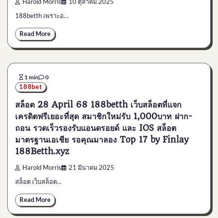
Harold Morris
10 ตุลาคม 2025
188betth เพราะอ…
Read More
1 min
0
188bet
สล็อต 28 April 68 188betth เว็บสล็อตที่แจก
เครดิตฟรีเยอะที่สุด สมาชิกใหม่รับ 1,000บาท ฝาก-
ถอน รวดเร็วรองรับแอนดรอยด์ และ IOS สล็อต
มาตรฐานเอเชีย รอคุณมาลอง Top 17 by Finlay
188Betth.xyz
Harold Morris
21 มีนาคม 2025
สล็อต เว็บสล็อต…
Read More