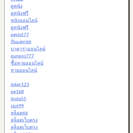
ดูหนัง
ดูหนังฟรี
หนังออนไลน์
ดูหนังฟรี
pgslot77
ปั่นแตก66
บาคาร่าออนไลน์
punpro777
ซื้อหวยออนไลน์
หวยออนไลน์
joker123
pg168
jinda55
slot99
สล็อต66
สล็อตเว็บตรง
สล็อตเว็บตรง