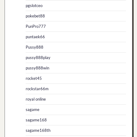
pgslotceo
pokebet88
PunPro777
puntaek66
Pussy888
pussy888play
pussy888win
rocket45
rockstar66m
royal online
sagame
sagame168
sagame168th