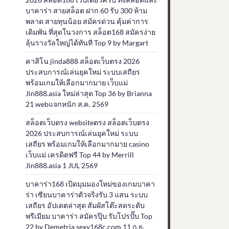
บาคาร่า สายสล็อต ฝาก 60 รับ 300 ห้าม
พลาด สายทุนน้อย สมัครด่วน คุ้มค่าการ
เดิมพัน ที่สุดในวงการ สล็อต168 สมัครง่าย
ลุ้นรางวัลใหญ่ได้ทันที Top 9 by Margart
คาสิโน jinda888 สล็อตเว็บตรง 2026
ประสบการณ์เล่นยุคใหม่ ระบบเสถียร
พร้อมเกมให้เลือกมากมาย เว็บแม่
Jin888.asia ใหม่ล่าสุด Top 36 by Brianna
21 webแจกหนัก ส.ค. 2569
สล็อตเว็บตรง websiteตรง สล็อตเว็บตรง
2026 ประสบการณ์เล่นยุคใหม่ ระบบ
เสถียร พร้อมเกมให้เลือกมากมาย casino
เว็บแม่ เครดิตฟรี Top 44 by Merrill
Jin888.asia 1 JUL 2569
บาคาร่า168 เปิดมุมมองใหม่ของเกมบาคา
ร่า เซียนบาคาร่าตัวจริงรับ 3 แสน ระบบ
เสถียร อัปเดตล่าสุด สัมผัสโต๊ะสดระดับ
พรีเมียม บาคาร่า สมัครปุ๊บ รับโปรปั๊บ Top
22 by Demetria sexy168c.com 11 ก.ย.