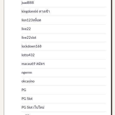
juad888
kingdom66 ทางเข้า
lion123สล็อต
live22
live22slot
lockdown168
lotto432
macau69 สมัคร
ngernn
okcasino
PG
PG Slot
PG Slot เว็บใหม่