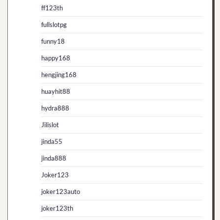
ff123th
fullslotpg
funny18
happy168
hengjing168
huayhit88
hydra888
Jilislot
jinda55
jinda888
Joker123
joker123auto
joker123th