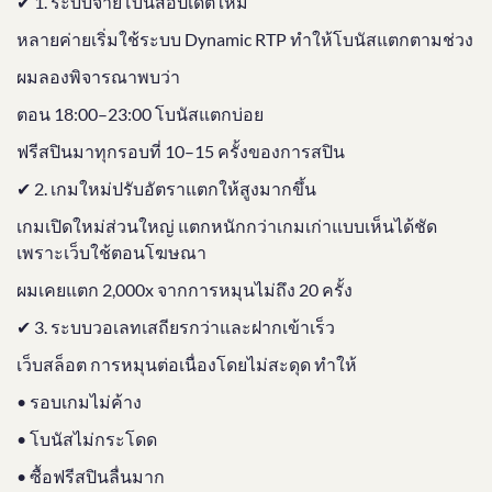
✔ 1. ระบบจ่ายโบนัสอัปเดตใหม่
หลายค่ายเริ่มใช้ระบบ Dynamic RTP ทำให้โบนัสแตกตามช่วง
ผมลองพิจารณาพบว่า
ตอน 18:00–23:00 โบนัสแตกบ่อย
ฟรีสปินมาทุกรอบที่ 10–15 ครั้งของการสปิน
✔ 2. เกมใหม่ปรับอัตราแตกให้สูงมากขึ้น
เกมเปิดใหม่ส่วนใหญ่ แตกหนักกว่าเกมเก่าแบบเห็นได้ชัด
เพราะเว็บใช้ตอนโฆษณา
ผมเคยแตก 2,000x จากการหมุนไม่ถึง 20 ครั้ง
✔ 3. ระบบวอเลทเสถียรกว่าและฝากเข้าเร็ว
เว็บสล็อต การหมุนต่อเนื่องโดยไม่สะดุด ทำให้
• รอบเกมไม่ค้าง
• โบนัสไม่กระโดด
• ซื้อฟรีสปินลื่นมาก