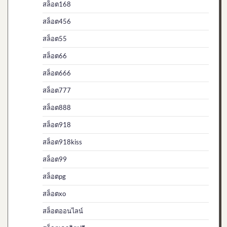
สล็อต168
สล็อต456
สล็อต55
สล็อต66
สล็อต666
สล็อต777
สล็อต888
สล็อต918
สล็อต918kiss
สล็อต99
สล็อตpg
สล็อตxo
สล็อตออนไลน์