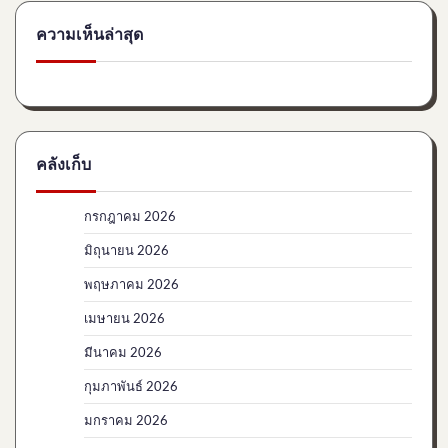
ความเห็นล่าสุด
คลังเก็บ
กรกฎาคม 2026
มิถุนายน 2026
พฤษภาคม 2026
เมษายน 2026
มีนาคม 2026
กุมภาพันธ์ 2026
มกราคม 2026