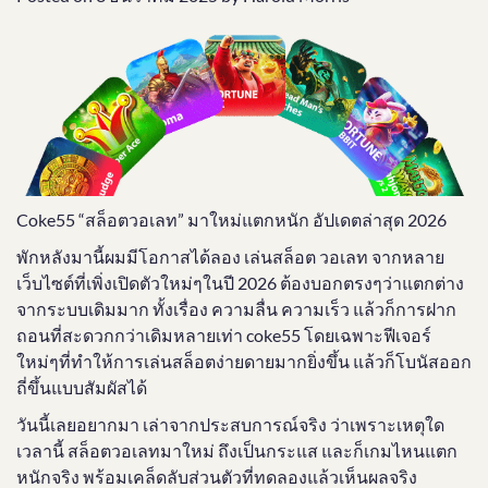
Coke55 “สล็อตวอเลท” มาใหม่แตกหนัก อัปเดตล่าสุด 2026
พักหลังมานี้ผมมีโอกาสได้ลอง เล่นสล็อต วอเลท จากหลาย
เว็บไซต์ที่เพิ่งเปิดตัวใหม่ๆในปี 2026 ต้องบอกตรงๆว่าแตกต่าง
จากระบบเดิมมาก ทั้งเรื่อง ความลื่น ความเร็ว แล้วก็การฝาก
ถอนที่สะดวกกว่าเดิมหลายเท่า coke55 โดยเฉพาะฟีเจอร์
ใหม่ๆที่ทำให้การเล่นสล็อตง่ายดายมากยิ่งขึ้น แล้วก็โบนัสออก
ถี่ขึ้นแบบสัมผัสได้
วันนี้เลยอยากมา เล่าจากประสบการณ์จริง ว่าเพราะเหตุใด
เวลานี้ สล็อตวอเลทมาใหม่ ถึงเป็นกระแส และก็เกมไหนแตก
หนักจริง พร้อมเคล็ดลับส่วนตัวที่ทดลองแล้วเห็นผลจริง