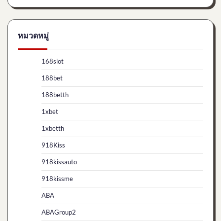
หมวดหมู่
168slot
188bet
188betth
1xbet
1xbetth
918Kiss
918kissauto
918kissme
ABA
ABAGroup2