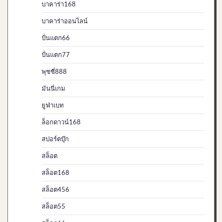
บาคาร่า168
บาคาร่าออนไลน์
ปั่นแตก66
ปั่นแตก77
พุซซี่888
มันนี่เกม
ยูฟ่าเบท
ล็อกดาวน์168
สปอร์ตบุ๊ก
สล็อต
สล็อต168
สล็อต456
สล็อต55