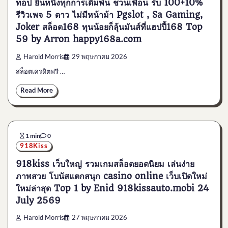
ท็อป ยืนหนึ่งทุกการเดิมพัน ชวนเพื่อน รับ 100+10%
รีวิวเพจ 5 ดาว ไม่มีหน้าม้า Pgslot , Sa Gaming,
Joker สล็อต168 ทุนน้อยก็ลุ้นมันส์ที่แฮปปี้168 Top
59 by Arron happy168a.com
Harold Morris
29 พฤษภาคม 2026
สล็อตเครดิตฟรี …
Read More
1 min
0
918Kiss
918kiss เว็บใหญ่ รวมเกมสล็อตยอดนิยม เล่นง่าย
ภาพสวย โบนัสแตกสนุก casino online เว็บเปิดใหม่
ใหม่ล่าสุด Top 1 by Enid 918kissauto.mobi 24
July 2569
Harold Morris
27 พฤษภาคม 2026