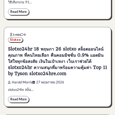
วิธีเลือกเกม 91…
Read More
1 min
0
Slotxo
Slotxo24hr 18 พฤษภา 26 slotxo สล็อตออนไลน์
คุณภาพ ที่คนไทยเลือก คืนคอมมิชชั่น 0.9% แอดมิน
ใส่ใจทุกข้อสงสัย เงินในเป๋าเหงา เว็บเราช่วยได้
slotxo24hr ความสนุกที่มาพร้อมความคุ้มค่า Top 11
by Tyson slotxo24hre.com
Harold Morris
27 พฤษภาคม 2026
slotxo24hr สล็อ…
Read More