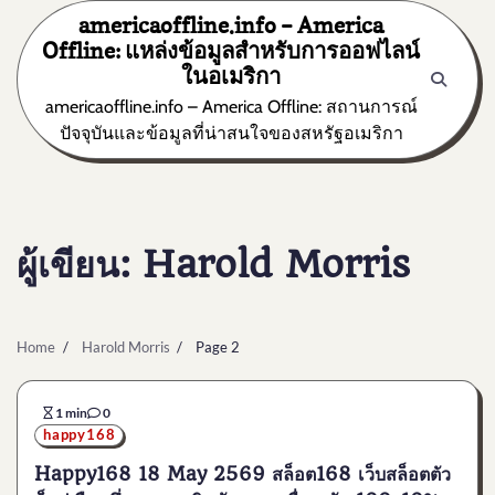
Skip
americaoffline.info – America
to
Offline: แหล่งข้อมูลสำหรับการออฟไลน์
content
ในอเมริกา
americaoffline.info – America Offline: สถานการณ์
ปัจจุบันและข้อมูลที่น่าสนใจของสหรัฐอเมริกา
ผู้เขียน:
Harold Morris
Home
Harold Morris
Page 2
1 min
0
happy168
Happy168 18 May 2569 สล็อต168 เว็บสล็อตตัว