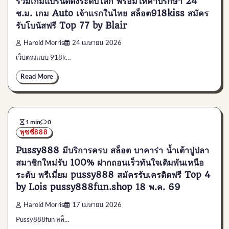
รวมเกมแบรนด์ดังระดับโลก พร้อมให้คำปรึกษา 24
ช.ม. เกม Auto เจ้าแรกในไทย สล็อต918kiss สมัคร
รับโบนัสฟรี Top 77 by Blair
Harold Morris
24 เมษายน 2026
เว็บตรงแบบ 918k…
Read More
1 min
0
พุซซี่888
Pussy888 มีบริการครบ สล็อต บาคาร่า น้ำเต้าปูปลา
สมาชิกใหม่รับ 100% ฝากถอนเร็วทันใจเดิมพันเหนือ
ระดับ พรีเมี่ยม pussy888 สมัครรับเครดิตฟรี Top 4
by Lois pussy888fun.shop 18 พ.ค. 69
Harold Morris
17 เมษายน 2026
Pussy888fun สล็…