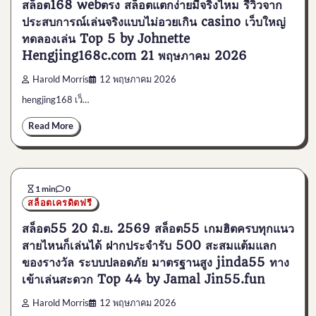
สล็อต168 webตรง สล็อตแตกง่ายมีจริงไหม รีวิวจาก
ประสบการณ์เล่นจริงแบบไม่อวยเกิน casino เว็บใหญ่
ทดลองเล่น Top 5 by Johnette
Hengjing168c.com 21 พฤษภาคม 2026
Harold Morris
12 พฤษภาคม 2026
hengjing168 เว็…
Read More
1 min
0
สล็อตเครดิตฟรี
สล็อต55 20 มิ.ย. 2569 สล็อต55 เกมฮิตครบทุกแนว
สายไหนก็เล่นได้ ฝากประจำรับ 500 สะสมแต้มแลก
ของรางวัล ระบบปลอดภัย มาตรฐานสูง jinda55 ทาง
เข้าเล่นสะดวก Top 44 by Jamal Jin55.fun
Harold Morris
12 พฤษภาคม 2026