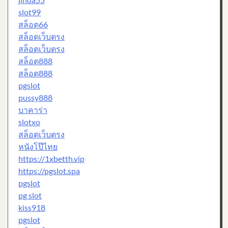
slot99
สล็อต66
สล็อตเว็บตรง
สล็อตเว็บตรง
สล็อต888
สล็อต888
pgslot
pussy888
บาคาร่า
slotxo
สล็อตเว็บตรง
หนังโป๊ไทย
https://1xbetth.vip
https://pgslot.spa
pgslot
pg slot
kiss918
pgslot