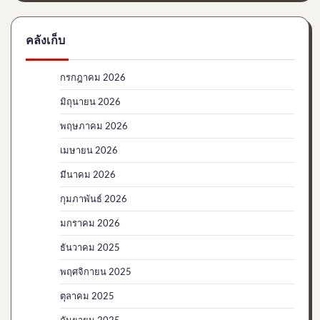
คลังเก็บ
กรกฎาคม 2026
มิถุนายน 2026
พฤษภาคม 2026
เมษายน 2026
มีนาคม 2026
กุมภาพันธ์ 2026
มกราคม 2026
ธันวาคม 2025
พฤศจิกายน 2025
ตุลาคม 2025
กันยายน 2025