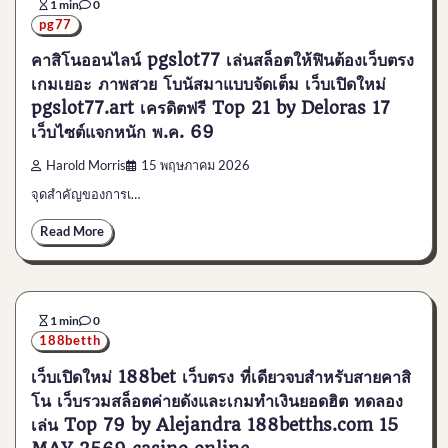
1 min
0
pg77
คาสิโนออนไลน์ pgslot77 เล่นสล็อตให้ฟินต้องเว็บตรง
เกมเยอะ ภาพสวย โบนัสมาแบบจัดเต็ม เว็บเปิดใหม่
pgslot77.art เครดิตฟรี Top 21 by Deloras 17
เว็บไซต์แจกหนัก พ.ค. 69
Harold Morris
15 พฤษภาคม 2026
จุดสำคัญของการเ…
Read More
1 min
0
188betth
เว็บเปิดใหม่ 188bet เว็บตรง ที่เดียวจบสำหรับสายคาสิ
โน เว็บรวมสล็อตค่ายดังและเกมทำเงินยอดฮิต ทดลอง
เล่น Top 79 by Alejandra 188betths.com 15