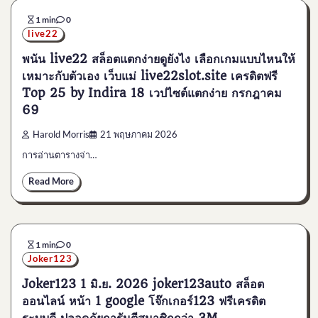
1 min
0
live22
พนัน live22 สล็อตแตกง่ายดูยังไง เลือกเกมแบบไหนให้
เหมาะกับตัวเอง เว็บแม่ live22slot.site เครดิตฟรี
Top 25 by Indira 18 เวปไซต์แตกง่าย กรกฎาคม
69
Harold Morris
21 พฤษภาคม 2026
การอ่านตารางจ่า…
Read More
1 min
0
Joker123
Joker123 1 มิ.ย. 2026 joker123auto สล็อต
ออนไลน์ หน้า 1 google โจ๊กเกอร์123 ฟรีเครดิต
ระบบดี ปลอดภัยการันตีสมาชิกกว่า 3M