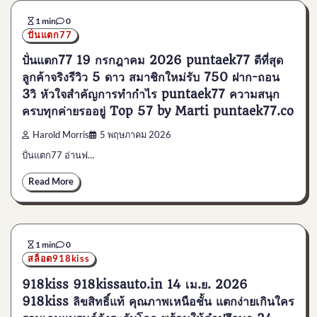
1 min
0
ปั่นแตก77
ปั่นแตก77 19 กรกฎาคม 2026 puntaek77 ดีที่สุด
ลูกค้าจริงรีวิว 5 ดาว สมาชิกใหม่รับ 750 ฝาก-ถอน
3วิ หัวใจสำคัญการทำกำไร puntaek77 ความสนุก
ครบทุกค่ายรออยู่ Top 57 by Marti puntaek77.co
Harold Morris
5 พฤษภาคม 2026
ปั่นแตก77 อ่านฟ…
Read More
1 min
0
สล็อต918kiss
918kiss 918kissauto.in 14 เม.ย. 2026
918kiss ลิขสิทธิ์แท้ คุณภาพเหนือชั้น แตกง่ายเกินใคร