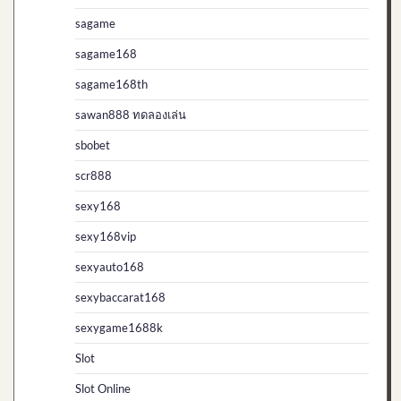
sagame
sagame168
sagame168th
sawan888 ทดลองเล่น
sbobet
scr888
sexy168
sexy168vip
sexyauto168
sexybaccarat168
sexygame1688k
Slot
Slot Online