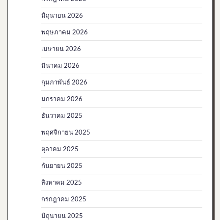
มิถุนายน 2026
พฤษภาคม 2026
เมษายน 2026
มีนาคม 2026
กุมภาพันธ์ 2026
มกราคม 2026
ธันวาคม 2025
พฤศจิกายน 2025
ตุลาคม 2025
กันยายน 2025
สิงหาคม 2025
กรกฎาคม 2025
มิถุนายน 2025