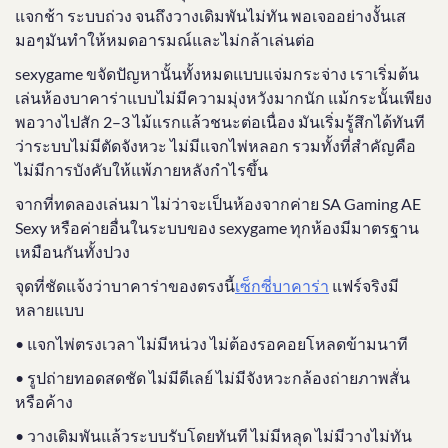
แจกช้า ระบบถ่วง จนถึงวางเดิมพันไม่ทัน พอเจออย่างงั้นเส
มอๆมันทำให้หมดอารมณ์และไม่กล้าเล่นต่อ
sexygame ขจัดปัญหานั้นทั้งหมดแบบแจ่มกระจ่าง เราเริ่มต้น
เล่นห้องบาคาร่าแบบไม่มีความมุ่งหวังมากนัก แม้กระนั้นเพียง
พอวางไปสัก 2–3 ไม้แรกแล้วชนะต่อเนื่อง มันเริ่มรู้สึกได้ทันที
ว่าระบบไม่มีตัดจังหวะ ไม่มีแจกไพ่หลอก รวมทั้งที่สำคัญคือ
ไม่มีการบังคับให้แพ้ภายหลังกำไรขึ้น
จากที่ทดลองเล่นมา ไม่ว่าจะเป็นห้องจากค่าย SA Gaming AE
Sexy หรือค่ายอื่นในระบบของ sexygame ทุกห้องมีมาตรฐาน
เหมือนกันทั้งปวง
จุดที่ชัดแจ้งว่าบาคาร่าของตรงนี้
เซ็กซี่บาคาร่า
แฟร์จริงมี
หลายแบบ
• แจกไพ่ตรงเวลา ไม่มีหน่วง ไม่ต้องรอคอยโหลดข้ามนาที
• รูปถ่ายทอดสดชัด ไม่มีดีเลย์ ไม่มีจังหวะกล้องถ่ายภาพสั่น
หรือค้าง
• วางเดิมพันแล้วระบบรับโดยทันที ไม่มีหลุด ไม่มีวางไม่ทัน