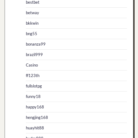
bestbet
betway
bkkwin
bng55
bonanza99
brazil999
Casino
ff123th
fullslotpg
funny18
happy168
hengjing168
huayhit88