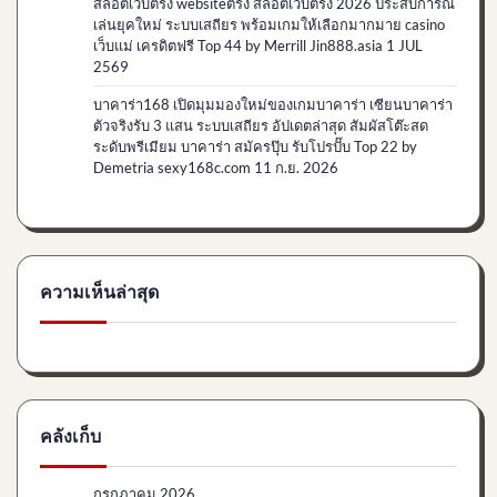
สล็อตเว็บตรง websiteตรง สล็อตเว็บตรง 2026 ประสบการณ์
เล่นยุคใหม่ ระบบเสถียร พร้อมเกมให้เลือกมากมาย casino
เว็บแม่ เครดิตฟรี Top 44 by Merrill Jin888.asia 1 JUL
2569
บาคาร่า168 เปิดมุมมองใหม่ของเกมบาคาร่า เซียนบาคาร่า
ตัวจริงรับ 3 แสน ระบบเสถียร อัปเดตล่าสุด สัมผัสโต๊ะสด
ระดับพรีเมียม บาคาร่า สมัครปุ๊บ รับโปรปั๊บ Top 22 by
Demetria sexy168c.com 11 ก.ย. 2026
ความเห็นล่าสุด
คลังเก็บ
กรกฎาคม 2026