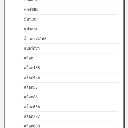
พุซซี่888
มันนี่เกม
ยูฟ่าเบท
ล็อกดาวน์168
สปอร์ตบุ๊ก
สล็อต
สล็อต168
สล็อต456
สล็อต55
สล็อต66
สล็อต666
สล็อต777
สล็อต888