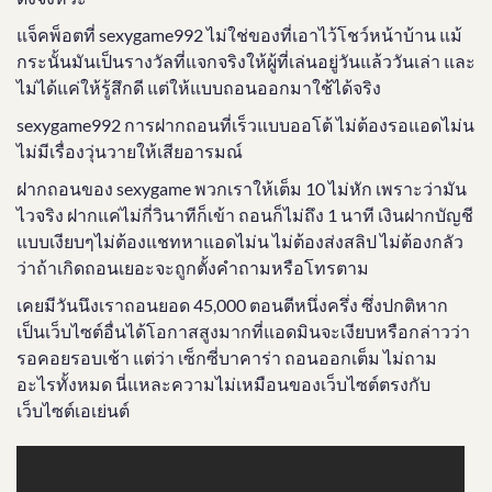
แจ็คพ็อตที่ sexygame992 ไม่ใช่ของที่เอาไว้โชว์หน้าบ้าน แม้
กระนั้นมันเป็นรางวัลที่แจกจริงให้ผู้ที่เล่นอยู่วันแล้ววันเล่า และ
ไม่ได้แค่ให้รู้สึกดี แต่ให้แบบถอนออกมาใช้ได้จริง
sexygame992 การฝากถอนที่เร็วแบบออโต้ ไม่ต้องรอแอดไม่น
ไม่มีเรื่องวุ่นวายให้เสียอารมณ์
ฝากถอนของ sexygame พวกเราให้เต็ม 10 ไม่หัก เพราะว่ามัน
ไวจริง ฝากแค่ไม่กี่วินาทีก็เข้า ถอนก็ไม่ถึง 1 นาที เงินฝากบัญชี
แบบเงียบๆไม่ต้องแชทหาแอดไม่น ไม่ต้องส่งสลิป ไม่ต้องกลัว
ว่าถ้าเกิดถอนเยอะจะถูกตั้งคำถามหรือโทรตาม
เคยมีวันนึงเราถอนยอด 45,000 ตอนตีหนึ่งครึ่ง ซึ่งปกติหาก
เป็นเว็บไซต์อื่นได้โอกาสสูงมากที่แอดมินจะเงียบหรือกล่าวว่า
รอคอยรอบเช้า แต่ว่า เซ็กซี่บาคาร่า ถอนออกเต็ม ไม่ถาม
อะไรทั้งหมด นี่แหละความไม่เหมือนของเว็บไซต์ตรงกับ
เว็บไซต์เอเย่นต์