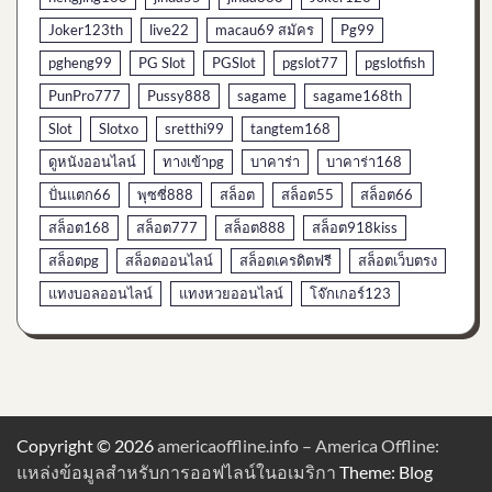
Joker123th
live22
macau69 สมัคร
Pg99
pgheng99
PG Slot
PGSlot
pgslot77
pgslotfish
PunPro777
Pussy888
sagame
sagame168th
Slot
Slotxo
sretthi99
tangtem168
ดูหนังออนไลน์
ทางเข้าpg
บาคาร่า
บาคาร่า168
ปั่นแตก66
พุซซี่888
สล็อต
สล็อต55
สล็อต66
สล็อต168
สล็อต777
สล็อต888
สล็อต918kiss
สล็อตpg
สล็อตออนไลน์
สล็อตเครดิตฟรี
สล็อตเว็บตรง
แทงบอลออนไลน์
แทงหวยออนไลน์
โจ๊กเกอร์123
Copyright © 2026
americaoffline.info – America Offline:
แหล่งข้อมูลสำหรับการออฟไลน์ในอเมริกา
Theme: Blog