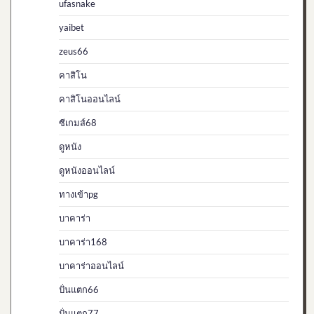
ufasnake
yaibet
zeus66
คาสิโน
คาสิโนออนไลน์
ซีเกมส์68
ดูหนัง
ดูหนังออนไลน์
ทางเข้าpg
บาคาร่า
บาคาร่า168
บาคาร่าออนไลน์
ปั่นแตก66
ปั่นแตก77