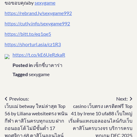
ขอขอบคุณby
sexygame
https://rebrand.ly/sexygame992
https://cutly.info/sexygame992
https://bitt.to/eq1qe5
https://shorturl.asia/cz1R3
https://t.co/kE6UeRzkaR
Posted in
เซ็กซี่บาคาร่า
Tagged
sexygame
แนะแนว
Previous:
Next:
เว็บแม่ betway ใหม่ล่าสุด Top
casino เว็บตรง เครดิตฟรี Top
เรื่อง
56 by Liliana websiteตรง พนัน
41 by Irene 10 ufa88 เว็บใหญ่
กีฬา คาสิโนครบทุกแบบ ฝาก
เริ่มต้นแทงบอลออนไลน์กับเว็บ
ถอนออโต้ ไม่มีขั้นต่ำ 17
คาสิโนครบวงจร บริการครบ
พฤศจิกา 68 คาสิโนออนไลน์
ทุกเกม DEC 2025