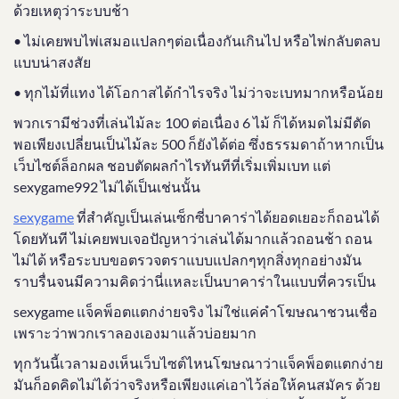
ด้วยเหตุว่าระบบช้า
• ไม่เคยพบไพ่เสมอแปลกๆต่อเนื่องกันเกินไป หรือไพ่กลับตลบ
แบบน่าสงสัย
• ทุกไม้ที่แทง ได้โอกาสได้กำไรจริง ไม่ว่าจะเบทมากหรือน้อย
พวกเรามีช่วงที่เล่นไม้ละ 100 ต่อเนื่อง 6 ไม้ ก็ได้หมดไม่มีตัด
พอเพียงเปลี่ยนเป็นไม้ละ 500 ก็ยังได้ต่อ ซึ่งธรรมดาถ้าหากเป็น
เว็บไซต์ล็อกผล ชอบตัดผลกำไรทันทีที่เริ่มเพิ่มเบท แต่
sexygame992 ไม่ได้เป็นเช่นนั้น
sexygame
ที่สำคัญเป็นเล่นเซ็กซี่บาคาร่าได้ยอดเยอะก็ถอนได้
โดยทันที ไม่เคยพบเจอปัญหาว่าเล่นได้มากแล้วถอนช้า ถอน
ไม่ได้ หรือระบบขอตรวจตราแบบแปลกๆทุกสิ่งทุกอย่างมัน
ราบรื่นจนมีความคิดว่านี่แหละเป็นบาคาร่าในแบบที่ควรเป็น
sexygame แจ็คพ็อตแตกง่ายจริง ไม่ใช่แค่คำโฆษณาชวนเชื่อ
เพราะว่าพวกเราลองเองมาแล้วบ่อยมาก
ทุกวันนี้เวลามองเห็นเว็บไซต์ไหนโฆษณาว่าแจ็คพ็อตแตกง่าย
มันก็อดคิดไม่ได้ว่าจริงหรือเพียงแค่เอาไว้ล่อให้คนสมัคร ด้วย