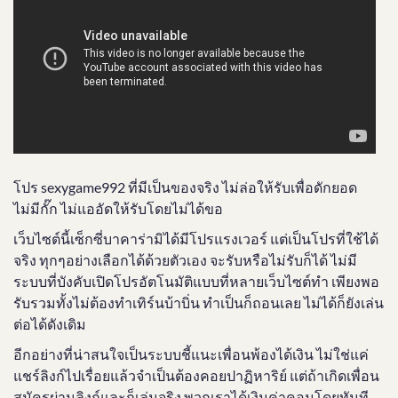
โปร sexygame992 ที่มีเป็นของจริง ไม่ล่อให้รับเพื่อดักยอด
ไม่มีกั๊ก ไม่แออัดให้รับโดยไม่ได้ขอ
เว็บไซต์นี้เซ็กซี่บาคาร่ามิได้มีโปรแรงเวอร์ แต่เป็นโปรที่ใช้ได้
จริง ทุกๆอย่างเลือกได้ด้วยตัวเอง จะรับหรือไม่รับก็ได้ ไม่มี
ระบบที่บังคับเปิดโปรอัตโนมัติแบบที่หลายเว็บไซต์ทำ เพียงพอ
รับรวมทั้งไม่ต้องทำเทิร์นบ้าบิ่น ทำเป็นก็ถอนเลย ไม่ได้ก็ยังเล่น
ต่อได้ดังเดิม
อีกอย่างที่น่าสนใจเป็นระบบชี้แนะเพื่อนพ้องได้เงิน ไม่ใช่แค่
แชร์ลิงก์ไปเรื่อยแล้วจำเป็นต้องคอยปาฏิหาริย์ แต่ถ้าเกิดเพื่อน
สมัครผ่านลิงก์และก็เล่นจริง พวกเราได้เงินค่าคอมโดยทันที