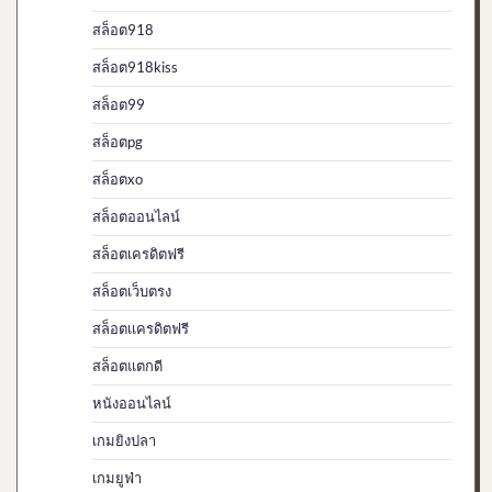
สล็อต918
สล็อต918kiss
สล็อต99
สล็อตpg
สล็อตxo
สล็อตออนไลน์
สล็อตเครดิตฟรี
สล็อตเว็บตรง
สล็อตเเครดิตฟรี
สล็อตแตกดี
หนังออนไลน์
เกมยิงปลา
เกมยูฟ่า