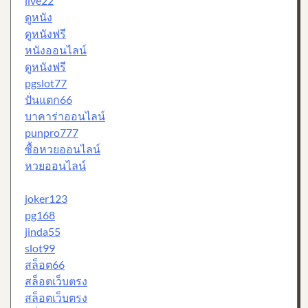
live22
ดูหนัง
ดูหนังฟรี
หนังออนไลน์
ดูหนังฟรี
pgslot77
ปั่นแตก66
บาคาร่าออนไลน์
punpro777
ซื้อหวยออนไลน์
หวยออนไลน์
joker123
pg168
jinda55
slot99
สล็อต66
สล็อตเว็บตรง
สล็อตเว็บตรง