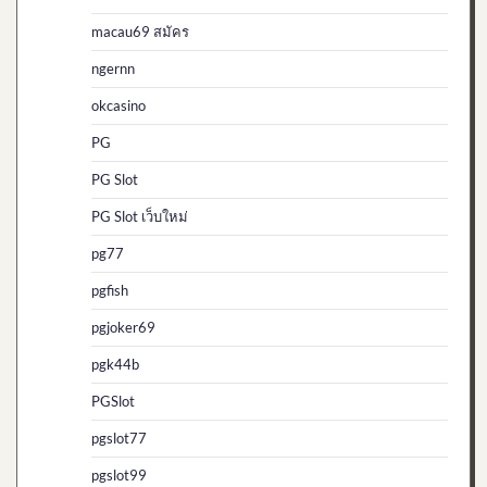
macau69 สมัคร
ngernn
okcasino
PG
PG Slot
PG Slot เว็บใหม่
pg77
pgfish
pgjoker69
pgk44b
PGSlot
pgslot77
pgslot99