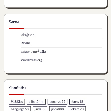
นิยาม
เข้าสู่ระบบ
เข้าฟีด
แสดงความเห็นฟีด
WordPress.org
ป้ายกำกับ
918Kiss
allbet24hr
bonanza99
funny18
hengjing168
jinda55
jinda888
Joker123