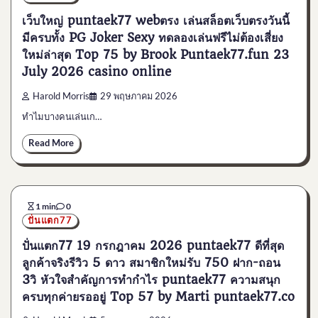
เว็บใหญ่ puntaek77 webตรง เล่นสล็อตเว็บตรงวันนี้
มีครบทั้ง PG Joker Sexy ทดลองเล่นฟรีไม่ต้องเสี่ยง
ใหม่ล่าสุด Top 75 by Brook Puntaek77.fun 23
July 2026 casino online
Harold Morris
29 พฤษภาคม 2026
ทำไมบางคนเล่นเก…
Read More
1 min
0
ปั่นแตก77
ปั่นแตก77 19 กรกฎาคม 2026 puntaek77 ดีที่สุด
ลูกค้าจริงรีวิว 5 ดาว สมาชิกใหม่รับ 750 ฝาก-ถอน
3วิ หัวใจสำคัญการทำกำไร puntaek77 ความสนุก
ครบทุกค่ายรออยู่ Top 57 by Marti puntaek77.co