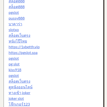
สล็อต888
สล็อต888
pgslot
pussy888
บาคาร่า
slotxo
สล็อตเว็บตรง
หนังโป๊ไทย
https://1xbetth.vip
https://pgslot.spa
pgslot
pg slot
kiss918
pgslot
สล็อตเว็บตรง
ดูหนังออนไลน์
ทางเข้า joker
joker slot
โจ๊กเกอร์123