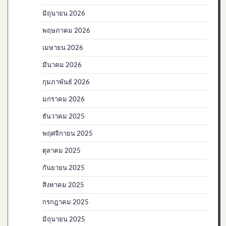
มิถุนายน 2026
พฤษภาคม 2026
เมษายน 2026
มีนาคม 2026
กุมภาพันธ์ 2026
มกราคม 2026
ธันวาคม 2025
พฤศจิกายน 2025
ตุลาคม 2025
กันยายน 2025
สิงหาคม 2025
กรกฎาคม 2025
มิถุนายน 2025