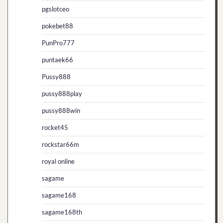
pgslotceo
pokebet88
PunPro777
puntaek66
Pussy888
pussy888play
pussy888win
rocket45
rockstar66m
royal online
sagame
sagame168
sagame168th