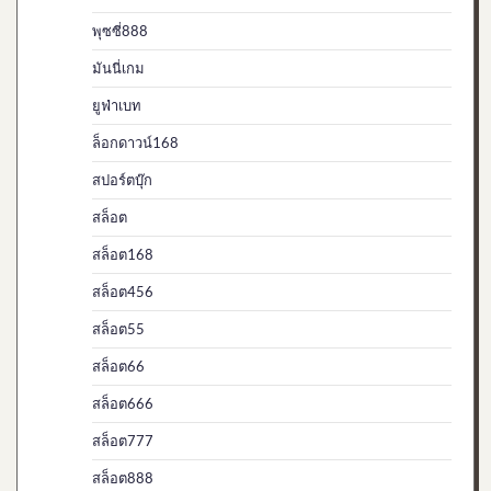
พุซซี่888
มันนี่เกม
ยูฟ่าเบท
ล็อกดาวน์168
สปอร์ตบุ๊ก
สล็อต
สล็อต168
สล็อต456
สล็อต55
สล็อต66
สล็อต666
สล็อต777
สล็อต888