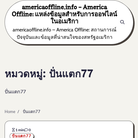
Skip
americaoffline.info – America
to
Offline: แหล่งข้อมูลสำหรับการออฟไลน์
content
ในอเมริกา
americaoffline.info – America Offline: สถานการณ์
ปัจจุบันและข้อมูลที่น่าสนใจของสหรัฐอเมริกา
หมวดหมู่:
ปั่นแตก77
ปั่นแตก77
Home
ปั่นแตก77
1 min
0
ปั่นแตก77