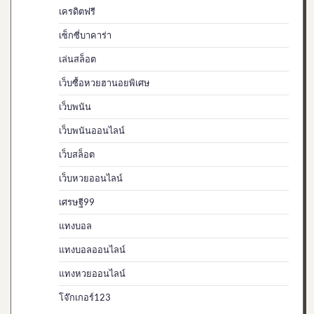
เครดิตฟรี
เซ็กซี่บาคาร่า
เล่นสล็อต
เว็บซื้อหวยฮานอยพิเศษ
เว็บพนัน
เว็บพนันออนไลน์
เว็บสล็อต
เว็บหวยออนไลน์
เศรษฐี99
แทงบอล
แทงบอลออนไลน์
แทงหวยออนไลน์
โจ๊กเกอร์123