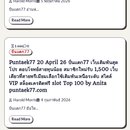
Harold Morris
5 พฤษภาคม 2026
ปั่นแตก77 อ่านฟ…
Read More
1 min
0
ปั่นแตก77
Puntaek77 20 April 26 ปั่นแตก77 เว็บเดิมพันสุด
โปร ตอบโจทย์สายทุนน้อย สมาชิกใหม่รับ 1,500 เว็บ
เดียวที่สายพรีเมียมเลือกใช้เดิมพันเหนือระดับ สไตล์
VIP สล็อตเครดิตฟรี slot Top 100 by Anita
puntaek77.com
Harold Morris
4 กุมภาพันธ์ 2026
ปั่นแตก77 มือให…
Read More