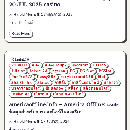
20 JUL 2025 casino
Harold Morris
15 พฤษภาคม 2025
1xbetth เว็บสล็…
Read More
1 min
0
918Kiss
ABA
ABAGroup2
Baccarat
Casino
Jilislot
Joker123
ngernn
PG
PG Slot
PGSlot
PunPro777
Pussy888
sexybaccarat168
Slot
Slot Online
Slotxo
คาสิโน
คาสิโนออนไลน์
บาคาร่า
บาคาร่าออนไลน์
ปั่นแตก66
สล็อต
สล็อตออนไลน์
เกมยิงปลา
เว็บพนัน
เว็บพนันออนไลน์
americaoffline.info – America Offline: แหล่ง
ข้อมูลสำหรับการออฟไลน์ในอเมริกา
Harold Morris
17 สิงหาคม 2024
ซื้อของออนไลน์ …