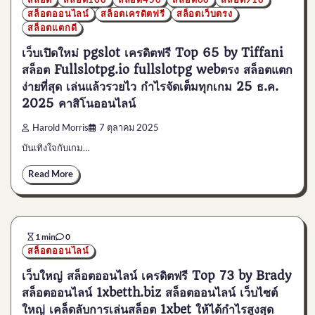
สล็อตออนไลน์
สล็อตเครดิตฟรี
สล็อตเว็บตรง
สล็อตแตกดี
เว็บเปิดใหม่ pgslot เครดิตฟรี Top 65 by Tiffani
สล็อต Fullslotpg.io fullslotpg webตรง สล็อตแตก
ง่ายที่สุด เล่นแล้วรวยไว กำไรจัดเต็มทุกเกม 25 ธ.ค.
2025 คาสิโนออนไลน์
Harold Morris
7 ตุลาคม 2025
บันเทิงใจกับเกม…
Read More
1 min
0
สล็อตออนไลน์
เว็บใหญ่ สล็อตออนไลน์ เครดิตฟรี Top 73 by Brady
สล็อตออนไลน์ 1xbetth.biz สล็อตออนไลน์ เว็บไซต์
ใหญ่ เคล็ดลับการเล่นสล็อต 1xbet ให้ได้กำไรสูงสุด