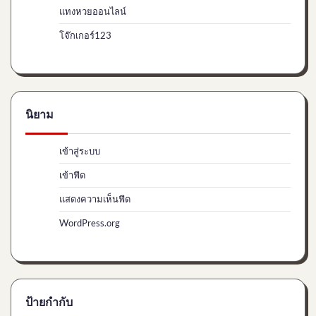
แทงหวยออนไลน์
โจ๊กเกอร์123
นิยาม
เข้าสู่ระบบ
เข้าฟีด
แสดงความเห็นฟีด
WordPress.org
ป้ายกำกับ