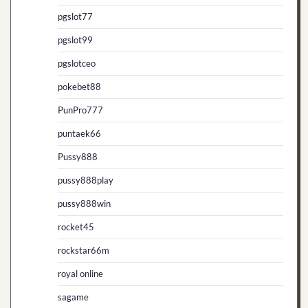
pgslot77
pgslot99
pgslotceo
pokebet88
PunPro777
puntaek66
Pussy888
pussy888play
pussy888win
rocket45
rockstar66m
royal online
sagame