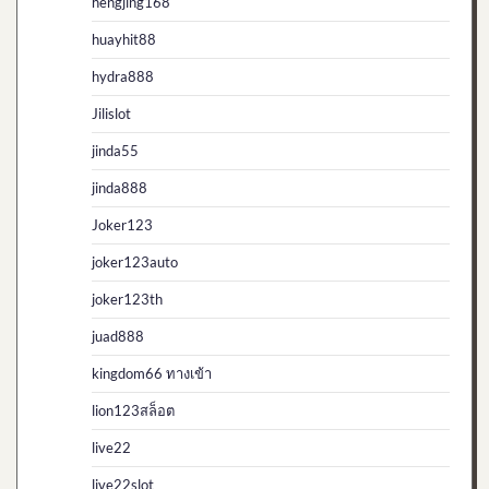
hengjing168
huayhit88
hydra888
Jilislot
jinda55
jinda888
Joker123
joker123auto
joker123th
juad888
kingdom66 ทางเข้า
lion123สล็อต
live22
live22slot