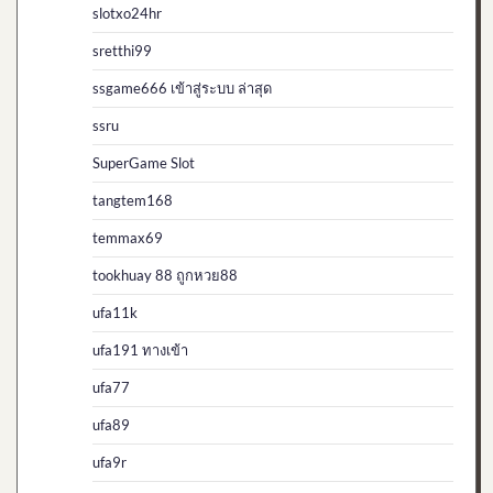
slotxo24hr
sretthi99
ssgame666 เข้าสู่ระบบ ล่าสุด
ssru
SuperGame Slot
tangtem168
temmax69
tookhuay 88 ถูกหวย88
ufa11k
ufa191 ทางเข้า
ufa77
ufa89
ufa9r