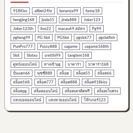
918Kiss
allbet24hr
bonanza99
funny18
hengjing168
jinda55
jinda888
Joker123
Joker123th
live22
macau69 สมัคร
Pg99
pgheng99
PG Slot
PGSlot
pgslot77
pgslotfish
PunPro777
Pussy888
sagame
sagame168th
Slot
Slotxo
sretthi99
tangtem168
ดูหนังออนไลน์
ทางเข้าpg
บาคาร่า
บาคาร่า168
ปั่นแตก66
พุซซี่888
สล็อต
สล็อต55
สล็อต66
สล็อต168
สล็อต777
สล็อต888
สล็อต918kiss
สล็อตpg
สล็อตออนไลน์
สล็อตเครดิตฟรี
สล็อตเว็บตรง
แทงบอลออนไลน์
แทงหวยออนไลน์
โจ๊กเกอร์123