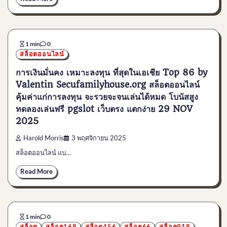
1 min
0
สล็อตออนไลน์
การเงินมั่นคง เหมาะลงทุน ที่สุดในเอเชีย Top 86 by
Valentin Secufamilyhouse.org สล็อตออนไลน์
คุ้มค่าแก่การลงทุน จะรวยจะจนเล่นได้หมด โบนัสสูง
ทดลองเล่นฟรี pgslot เว็บตรง แตกง่าย 29 NOV
2025
Harold Morris
3 พฤศจิกายน 2025
สล็อตออนไลน์ แบ…
Read More
1 min
0
สล็อต
สล็อต168
สล็อต456
สล็อต66
สล็อต918