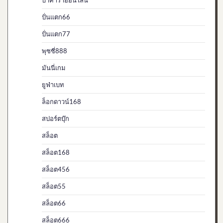
บาคาร่าออนไลน์
ปั่นแตก66
ปั่นแตก77
พุซซี่888
มันนี่เกม
ยูฟ่าเบท
ล็อกดาวน์168
สปอร์ตบุ๊ก
สล็อต
สล็อต168
สล็อต456
สล็อต55
สล็อต66
สล็อต666