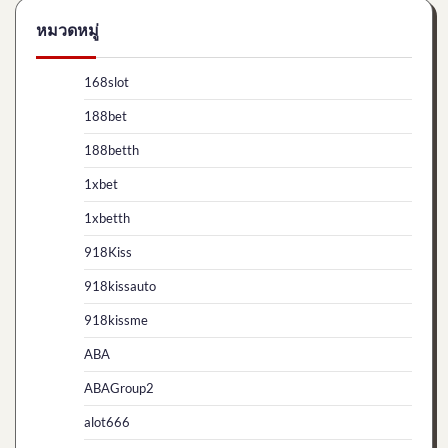
หมวดหมู่
168slot
188bet
188betth
1xbet
1xbetth
918Kiss
918kissauto
918kissme
ABA
ABAGroup2
alot666