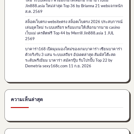
ใหม่ ระบบเสถียร พร้อมเกมให้เลือกมากมาย เว็บแม่
Jin888.asia ใหม่ล่าสุด Top 36 by Brianna 21 webแจกหนัก
ส.ค. 2569
สล็อตเว็บตรง websiteตรง สล็อตเว็บตรง 2026 ประสบการณ์
เล่นยุคใหม่ ระบบเสถียร พร้อมเกมให้เลือกมากมาย casino
เว็บแม่ เครดิตฟรี Top 44 by Merrill Jin888.asia 1 JUL
2569
บาคาร่า168 เปิดมุมมองใหม่ของเกมบาคาร่า เซียนบาคาร่า
ตัวจริงรับ 3 แสน ระบบเสถียร อัปเดตล่าสุด สัมผัสโต๊ะสด
ระดับพรีเมียม บาคาร่า สมัครปุ๊บ รับโปรปั๊บ Top 22 by
Demetria sexy168c.com 11 ก.ย. 2026
ความเห็นล่าสุด