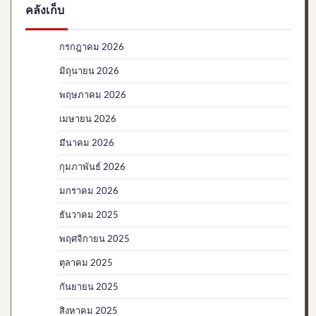
คลังเก็บ
กรกฎาคม 2026
มิถุนายน 2026
พฤษภาคม 2026
เมษายน 2026
มีนาคม 2026
กุมภาพันธ์ 2026
มกราคม 2026
ธันวาคม 2025
พฤศจิกายน 2025
ตุลาคม 2025
กันยายน 2025
สิงหาคม 2025