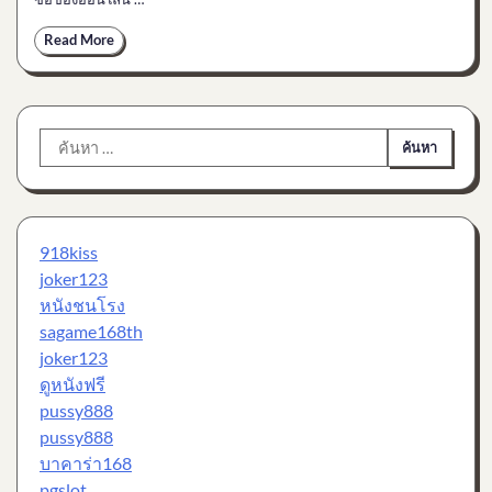
Read More
ค้นหา
สำหรับ:
918kiss
joker123
หนังชนโรง
sagame168th
joker123
ดูหนังฟรี
pussy888
pussy888
บาคาร่า168
pgslot