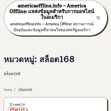
Skip
americaoffline.info – America
to
Offline: แหล่งข้อมูลสำหรับการออฟไลน์
content
ในอเมริกา
americaoffline.info – America Offline: สถานการณ์
ปัจจุบันและข้อมูลที่น่าสนใจของสหรัฐอเมริกา
หมวดหมู่:
สล็อต168
สล็อต168
Home
สล็อต168
1 min
0
สล็อต168