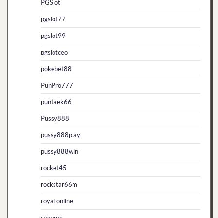
PGSlot
pgslot77
pgslot99
pgslotceo
pokebet88
PunPro777
puntaek66
Pussy888
pussy888play
pussy888win
rocket45
rockstar66m
royal online
sagame