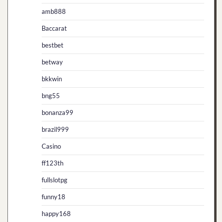
amb888
Baccarat
bestbet
betway
bkkwin
bng55
bonanza99
brazil999
Casino
ff123th
fullslotpg
funny18
happy168