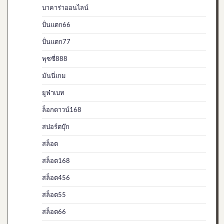
บาคาร่าออนไลน์
ปั่นแตก66
ปั่นแตก77
พุซซี่888
มันนี่เกม
ยูฟ่าเบท
ล็อกดาวน์168
สปอร์ตบุ๊ก
สล็อต
สล็อต168
สล็อต456
สล็อต55
สล็อต66