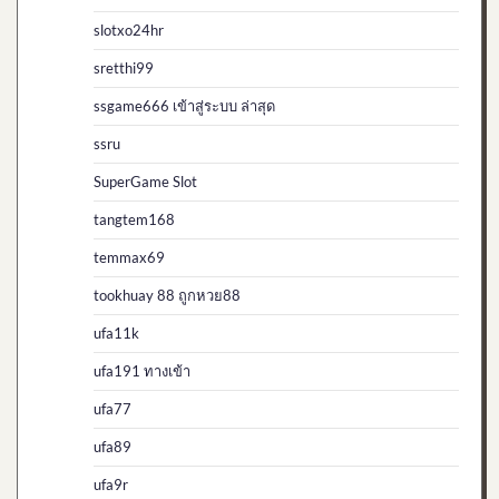
slotxo24hr
sretthi99
ssgame666 เข้าสู่ระบบ ล่าสุด
ssru
SuperGame Slot
tangtem168
temmax69
tookhuay 88 ถูกหวย88
ufa11k
ufa191 ทางเข้า
ufa77
ufa89
ufa9r