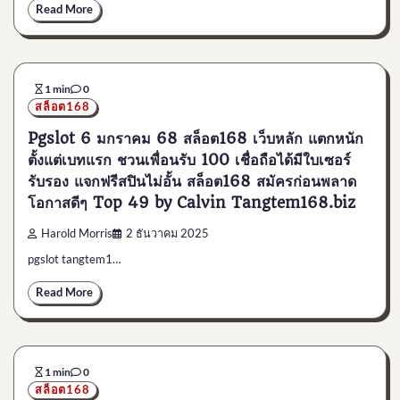
Read More
1 min
0
สล็อต168
Pgslot 6 มกราคม 68 สล็อต168 เว็บหลัก แตกหนัก
ตั้งแต่เบทแรก ชวนเพื่อนรับ 100 เชื่อถือได้มีใบเซอร์
รับรอง แจกฟรีสปินไม่อั้น สล็อต168 สมัครก่อนพลาด
โอกาสดีๆ Top 49 by Calvin Tangtem168.biz
Harold Morris
2 ธันวาคม 2025
pgslot tangtem1…
Read More
1 min
0
สล็อต168