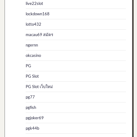
live22slot
lockdown168
lotto432
macau69 สมัคร
ngernn
okcasino
PG
PG Slot
PG Slot เว็บใหม่
pg77
pgfish
pgjoker69
pgk44b