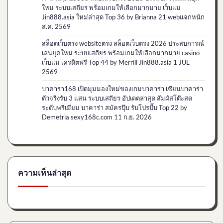
ใหม่ ระบบเสถียร พร้อมเกมให้เลือกมากมาย เว็บแม่
Jin888.asia ใหม่ล่าสุด Top 36 by Brianna 21 webแจกหนัก
ส.ค. 2569
สล็อตเว็บตรง websiteตรง สล็อตเว็บตรง 2026 ประสบการณ์
เล่นยุคใหม่ ระบบเสถียร พร้อมเกมให้เลือกมากมาย casino
เว็บแม่ เครดิตฟรี Top 44 by Merrill Jin888.asia 1 JUL
2569
บาคาร่า168 เปิดมุมมองใหม่ของเกมบาคาร่า เซียนบาคาร่า
ตัวจริงรับ 3 แสน ระบบเสถียร อัปเดตล่าสุด สัมผัสโต๊ะสด
ระดับพรีเมียม บาคาร่า สมัครปุ๊บ รับโปรปั๊บ Top 22 by
Demetria sexy168c.com 11 ก.ย. 2026
ความเห็นล่าสุด