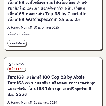
สล็อต168 เวปไซต์ตรง รวมโปรเด็ดสล็อต สำหรับ
สมาชิกใหม่และเก่า แจกจริงทุกวัน พนัน เว็บแม่
สล็อต168 ทดลองเล่น Top 95 by Charlotte
สล็อต168 Watchspec.com 25 ส.ค. 25
Harold Morris
30 พฤษภาคม 2025
สล็อต168 สล็อตเ…
Read More
1 min
0
สล็อต168
Faro168 เครดิตฟรี 100 Top 23 by Abbie
Faro168.co ระบบเสถียร แจ็คพอตแตกง่ายรองรับทุก
แพลตฟอร์ม faro168 ไม่กระตุก เล่นฟรี ทุกค่าย 6
พ.ย. 2568
Harold Morris
31 ธันวาคม 2024