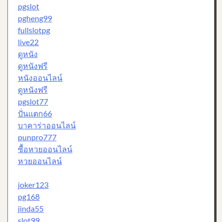
pgslot
pgheng99
fullslotpg
live22
ดูหนัง
ดูหนังฟรี
หนังออนไลน์
ดูหนังฟรี
pgslot77
ปั่นแตก66
บาคาร่าออนไลน์
punpro777
ซื้อหวยออนไลน์
หวยออนไลน์
joker123
pg168
jinda55
slot99