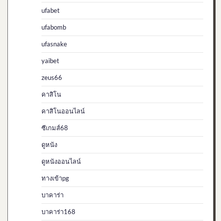
ufabet
ufabomb
ufasnake
yaibet
zeus66
คาสิโน
คาสิโนออนไลน์
ซีเกมส์68
ดูหนัง
ดูหนังออนไลน์
ทางเข้าpg
บาคาร่า
บาคาร่า168