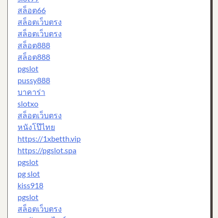
สล็อต66
สล็อตเว็บตรง
สล็อตเว็บตรง
สล็อต888
สล็อต888
pgslot
pussy888
บาคาร่า
slotxo
สล็อตเว็บตรง
หนังโป๊ไทย
https://1xbetth.vip
https://pgslot.spa
pgslot
pg slot
kiss918
pgslot
สล็อตเว็บตรง