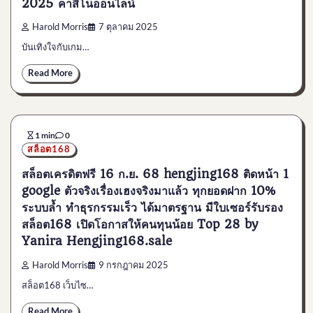
2025 คาสิโนออนไลน์
Harold Morris
7 ตุลาคม 2025
บันเทิงใจกับเกม…
Read More
1 min
0
สล็อต168
สล็อตเครดิตฟรี 16 ก.ย. 68 hengjing168 ติดหน้า 1
google ตัวจริงเรื่องเฮงจริงมาแล้ว ทุกยอดฝาก 10%
ระบบล้ำ ทำธุรกรรมเร็ว ได้มาตรฐาน มีใบเซอร์รับรอง
สล็อต168 เปิดโอกาสให้คนทุนน้อย Top 28 by
Yanira Hengjing168.sale
Harold Morris
9 กรกฎาคม 2025
สล็อต168 เว็บไซ…
Read More