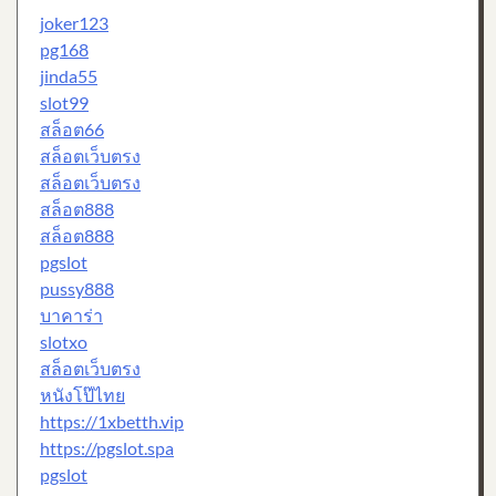
joker123
pg168
jinda55
slot99
สล็อต66
สล็อตเว็บตรง
สล็อตเว็บตรง
สล็อต888
สล็อต888
pgslot
pussy888
บาคาร่า
slotxo
สล็อตเว็บตรง
หนังโป๊ไทย
https://1xbetth.vip
https://pgslot.spa
pgslot