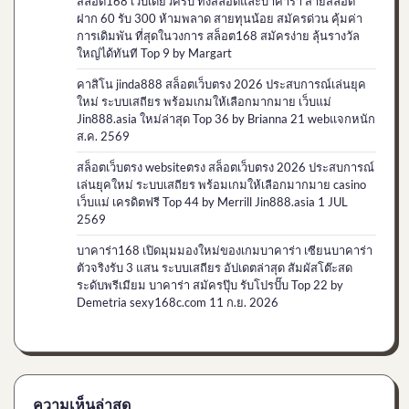
สล็อต168 เว็บเดียวครบ ทั้งสล็อตและบาคาร่า สายสล็อต
ฝาก 60 รับ 300 ห้ามพลาด สายทุนน้อย สมัครด่วน คุ้มค่า
การเดิมพัน ที่สุดในวงการ สล็อต168 สมัครง่าย ลุ้นรางวัล
ใหญ่ได้ทันที Top 9 by Margart
คาสิโน jinda888 สล็อตเว็บตรง 2026 ประสบการณ์เล่นยุค
ใหม่ ระบบเสถียร พร้อมเกมให้เลือกมากมาย เว็บแม่
Jin888.asia ใหม่ล่าสุด Top 36 by Brianna 21 webแจกหนัก
ส.ค. 2569
สล็อตเว็บตรง websiteตรง สล็อตเว็บตรง 2026 ประสบการณ์
เล่นยุคใหม่ ระบบเสถียร พร้อมเกมให้เลือกมากมาย casino
เว็บแม่ เครดิตฟรี Top 44 by Merrill Jin888.asia 1 JUL
2569
บาคาร่า168 เปิดมุมมองใหม่ของเกมบาคาร่า เซียนบาคาร่า
ตัวจริงรับ 3 แสน ระบบเสถียร อัปเดตล่าสุด สัมผัสโต๊ะสด
ระดับพรีเมียม บาคาร่า สมัครปุ๊บ รับโปรปั๊บ Top 22 by
Demetria sexy168c.com 11 ก.ย. 2026
ความเห็นล่าสุด