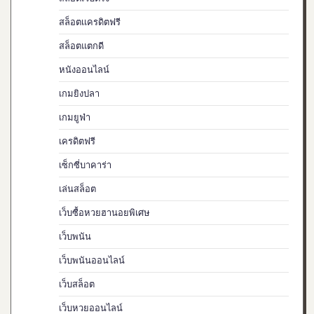
สล็อตเเครดิตฟรี
สล็อตแตกดี
หนังออนไลน์
เกมยิงปลา
เกมยูฟ่า
เครดิตฟรี
เซ็กซี่บาคาร่า
เล่นสล็อต
เว็บซื้อหวยฮานอยพิเศษ
เว็บพนัน
เว็บพนันออนไลน์
เว็บสล็อต
เว็บหวยออนไลน์