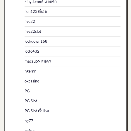
kingdom66 ทางเข้า
lion123สล็อต
live22
live22slot
lockdown168
lotto432
macau69 สมัคร
ngernn
okcasino
PG
PG Slot
PG Slot เว็บใหม่
pg77
pgfish