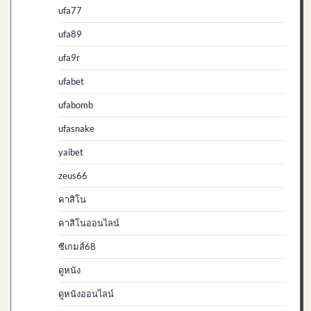
ufa77
ufa89
ufa9r
ufabet
ufabomb
ufasnake
yaibet
zeus66
คาสิโน
คาสิโนออนไลน์
ซีเกมส์68
ดูหนัง
ดูหนังออนไลน์