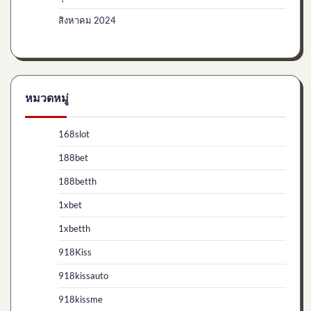
สิงหาคม 2024
หมวดหมู่
168slot
188bet
188betth
1xbet
1xbetth
918Kiss
918kissauto
918kissme