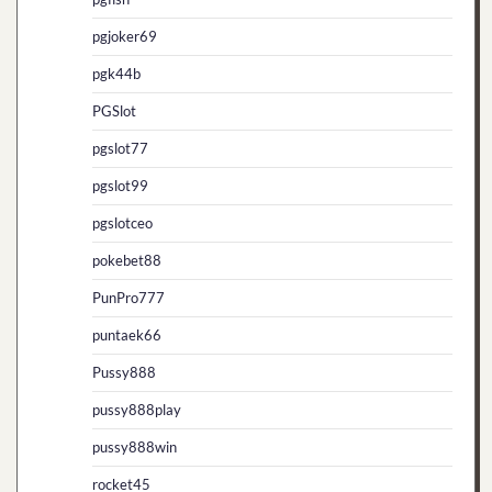
pgjoker69
pgk44b
PGSlot
pgslot77
pgslot99
pgslotceo
pokebet88
PunPro777
puntaek66
Pussy888
pussy888play
pussy888win
rocket45