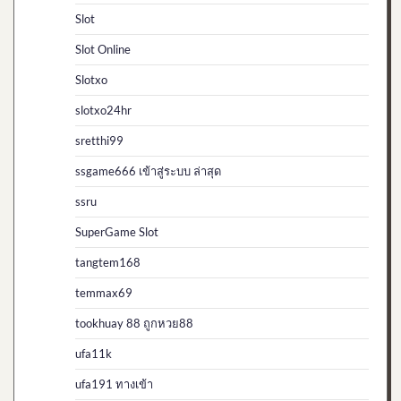
Slot
Slot Online
Slotxo
slotxo24hr
sretthi99
ssgame666 เข้าสู่ระบบ ล่าสุด
ssru
SuperGame Slot
tangtem168
temmax69
tookhuay 88 ถูกหวย88
ufa11k
ufa191 ทางเข้า