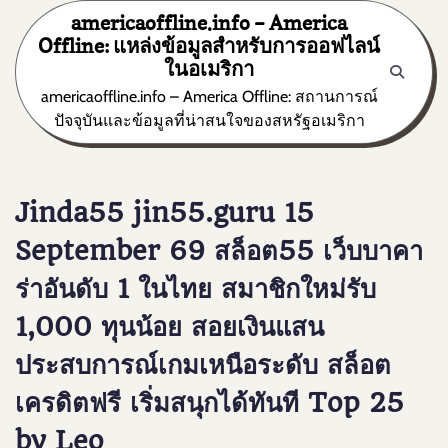
Skip
americaoffline.info – America
to
Offline: แหล่งข้อมูลสำหรับการออฟไลน์
content
ในอเมริกา
americaoffline.info – America Offline: สถานการณ์
ปัจจุบันและข้อมูลที่น่าสนใจของสหรัฐอเมริกา
Jinda55 jin55.guru 15
September 69 สล็อต55 เว็บบาคา
ร่าอันดับ 1 ในไทย สมาชิกใหม่รับ
1,000 ทุนน้อย สอยเงินแสน
ประสบการณ์เกมเหนือระดับ สล็อต
เครดิตฟรี เริ่มสนุกได้ทันที Top 25
by Leo