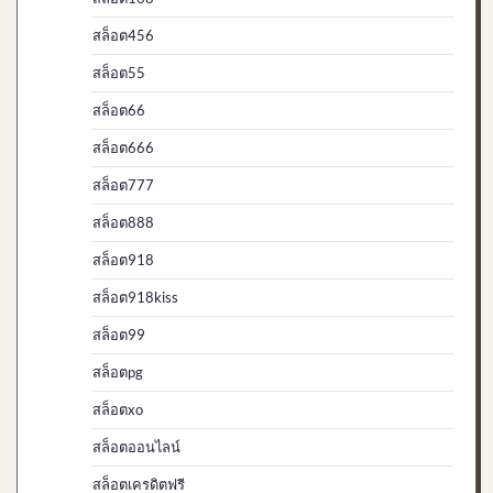
สล็อต456
สล็อต55
สล็อต66
สล็อต666
สล็อต777
สล็อต888
สล็อต918
สล็อต918kiss
สล็อต99
สล็อตpg
สล็อตxo
สล็อตออนไลน์
สล็อตเครดิตฟรี