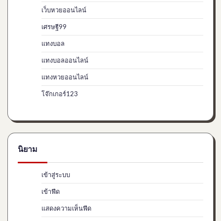
เว็บหวยออนไลน์
เศรษฐี99
แทงบอล
แทงบอลออนไลน์
แทงหวยออนไลน์
โจ๊กเกอร์123
นิยาม
เข้าสู่ระบบ
เข้าฟีด
แสดงความเห็นฟีด