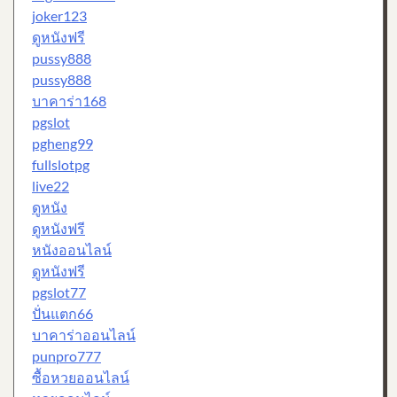
joker123
ดูหนังฟรี
pussy888
pussy888
บาคาร่า168
pgslot
pgheng99
fullslotpg
live22
ดูหนัง
ดูหนังฟรี
หนังออนไลน์
ดูหนังฟรี
pgslot77
ปั่นแตก66
บาคาร่าออนไลน์
punpro777
ซื้อหวยออนไลน์