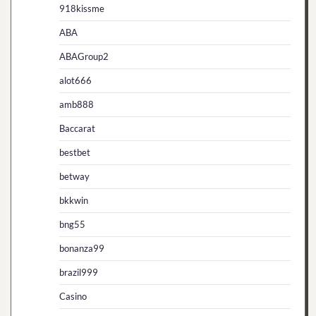
918kissme
ABA
ABAGroup2
alot666
amb888
Baccarat
bestbet
betway
bkkwin
bng55
bonanza99
brazil999
Casino