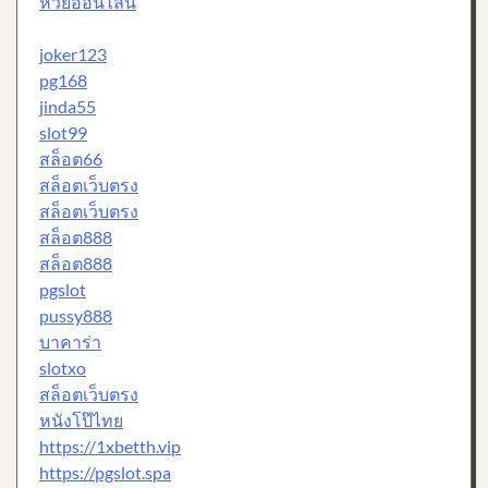
หวยออนไลน์
joker123
pg168
jinda55
slot99
สล็อต66
สล็อตเว็บตรง
สล็อตเว็บตรง
สล็อต888
สล็อต888
pgslot
pussy888
บาคาร่า
slotxo
สล็อตเว็บตรง
หนังโป๊ไทย
https://1xbetth.vip
https://pgslot.spa