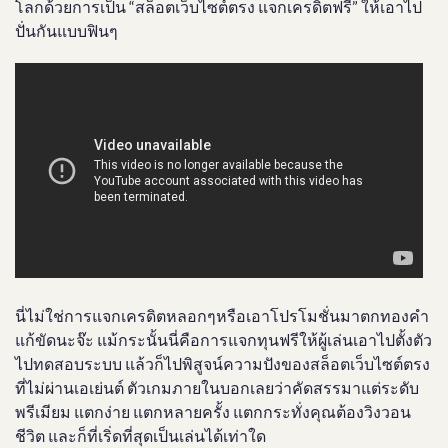
โลกด้วยการเป็น “สล็อตเว็บไซต์ตรง แจกเครดิตฟรี” ให้เอาไป
ปั่นกันแบบฟินๆ
นี่ไม่ใช่การแจกเครดิตหลอกๆหรือเอาโปรโมชั่นมาตกทองคำ
แก้ขัดนะจ๊ะ แม้กระนั้นนี่คือการแจกทุนฟรีให้ผู้เล่นเอาไปตั้งตัว
ไปทดสอบระบบ แล้วก็ไปพิสูจน์ความปังของสล็อตเว็บไซต์ตรง
ที่ไม่ผ่านเอเย่นต์ ตัวเกมภายในบอกเลยว่าคัดสรรมาแต่ระดับ
พรีเมียม แตกง่าย แตกหลายครั้ง แตกกระทั่งคุณต้องวิงวอน
ชีวิต และก็ที่เริ่ดที่สุดเป็นเล่นได้เท่าใด