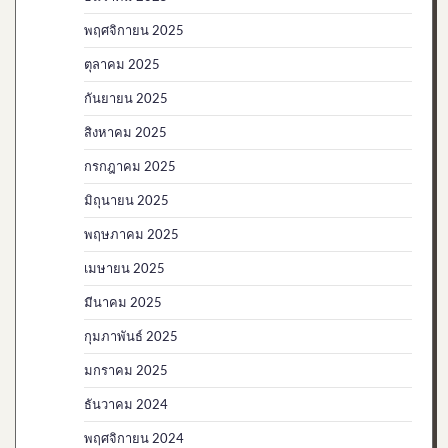
พฤศจิกายน 2025
ตุลาคม 2025
กันยายน 2025
สิงหาคม 2025
กรกฎาคม 2025
มิถุนายน 2025
พฤษภาคม 2025
เมษายน 2025
มีนาคม 2025
กุมภาพันธ์ 2025
มกราคม 2025
ธันวาคม 2024
พฤศจิกายน 2024