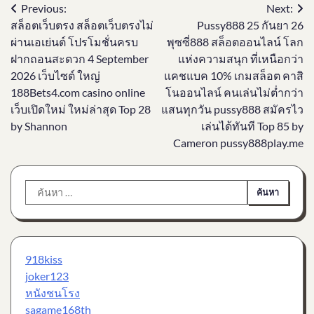
แนะแนว
Previous:
Next:
สล็อตเว็บตรง สล็อตเว็บตรงไม่
Pussy888 25 กันยา 26
เรื่อง
ผ่านเอเย่นต์ โปรโมชั่นครบ
พุซซี่888 สล็อตออนไลน์ โลก
ฝากถอนสะดวก 4 September
แห่งความสนุก ที่เหนือกว่า
2026 เว็บไซต์ ใหญ่
แคชแบค 10% เกมสล็อต คาสิ
188Bets4.com casino online
โนออนไลน์ คนเล่นไม่ต่ำกว่า
เว็บเปิดใหม่ ใหม่ล่าสุด Top 28
แสนทุกวัน pussy888 สมัครไว
by Shannon
เล่นได้ทันที Top 85 by
Cameron pussy888play.me
ค้นหา
สำหรับ:
918kiss
joker123
หนังชนโรง
sagame168th