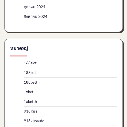
ตุลาคม 2024
สิงหาคม 2024
หมวดหมู่
168slot
188bet
188betth
1xbet
1xbetth
918Kiss
918kissauto