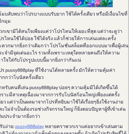
ลับพบว่าโปรบางแบบรับยาก ใช้ได้ครั้งเดียว หรือมีเงื่อนไขที่
อีกมุม
วกเขามิได้สนใจเพียงแค่ว่าโปรไหนให้เยอะที่สุด แต่ว่าจะดูว่า
ปรไหนใช้ได้บ่อย ใช้ได้จริง แล้วก็ช่วยให้การเล่นแต่ละครั้ง
ะดวกมากยิ่งกว่าเดิมกว่า โปรโมชั่นสล็อตที่ออกแบบมาเพื่อผู้เล่น
ระจำมีจุดเด่นอะไร รวมทั้งเพราะเหตุใดหลายคนถึงให้ความ
อาใจใส่กับโปรรูปแบบนี้มากยิ่งกว่ากันแน่
ปร pussy888play ที่ใช้งานได้หลายครั้ง มักให้ความคุ้มค่า
ากกว่าโบนัสครั้งเดียว
ำหรับคนที่เล่น pussy888play บ่อยๆ ความคุ้มมิได้เกิดขึ้นได้
พราะมีสาเหตุเนื่องมาจากการรับโบนัสก้อนใหญ่เพียงแต่ครั้ง
ดียว แต่ว่าเป็นผลมาจากโปรที่หยิบมาใช้ได้เรื่อยๆยิ่งใช้งานง่าย
ละไม่จำเป็นต้องรอช่วงกิจกรรมใหญ่ ก็ยิ่งตอบปัญหาผู้ที่เข้าเล่น
ป็นประจำมากยิ่งกว่า
รับง่าย:
pussy888play
หลายคราพวกเราแค่อยากเข้าเล่นตาม
กติ ไม่ต้องการมานั่งเช็กข้อตกลงหลายขั้น ถ้าเกิดโปรรับสิทธิ์ได้