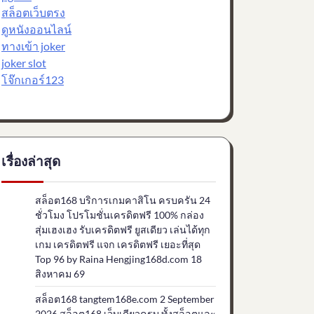
สล็อตเว็บตรง
ดูหนังออนไลน์
ทางเข้า joker
joker slot
โจ๊กเกอร์123
เรื่องล่าสุด
สล็อต168 บริการเกมคาสิโน ครบครัน 24
ชั่วโมง โปรโมชั่นเครดิตฟรี 100% กล่อง
สุ่มเฮงเฮง รับเครดิตฟรี ยูสเดียว เล่นได้ทุก
เกม เครดิตฟรี แจก เครดิตฟรี เยอะที่สุด
Top 96 by Raina Hengjing168d.com 18
สิงหาคม 69
สล็อต168 tangtem168e.com 2 September
2026 สล็อต168 เว็บเดียวครบ ทั้งสล็อตและ