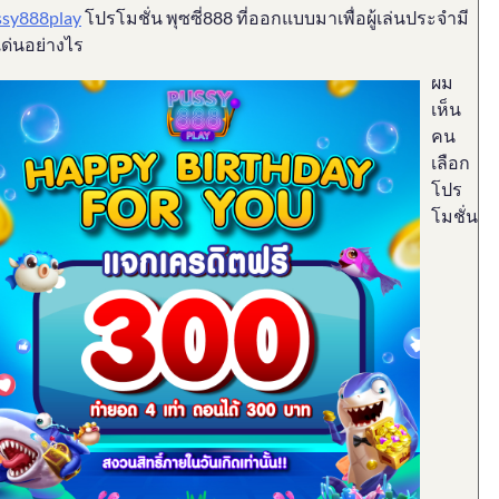
ssy888play
โปรโมชั่น พุซซี่888 ที่ออกแบบมาเพื่อผู้เล่นประจำมี
เด่นอย่างไร
ผม
เห็น
คน
เลือก
โปร
โมชั่น