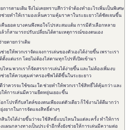
ยการตามเดิม จึงไม่เคยทราบสึกว่าจำต้องทำอะไรเพิ่มเป็นพิเศษ
ก็ยังช่วยทำให้เรามองเห็นความคุ้มราคาในระยะยาวได้ชัดเจนขึ้น
บโปรคืนยอด บางคนพึงพอใจโปรสะสมแต้ม การมีตัวเลือกหลาย
 แล้วก็สามารถปรับเปลี่ยนได้ตามเหตุการณ์ของตนเอง
ง่ายดายกว่าเดิม
นช่วยให้พวกเราจัดแจงการเล่นของตัวเองได้ง่ายขึ้น เพราะเรา
ตั้งแต่แรก โดยไม่ต้องไล่ตามทุกโปรที่เปิดเข้ามา
น พวกเราก็จัดสรรการเล่นได้ง่ายขึ้น และไม่ต้องเพิ่มงบ
ังช่วยให้ควบคุมค่าครองชีพได้ดีขึ้นในระยะยาว
ดีว่าควรจะใช้ขณะใด ช่วยทำให้พวกเราใช้สิทธิ์ได้คุ้มกว่า และ
ยให้การเล่นมีความยืดหยุ่นเยอะขึ้น
อกโปรที่กับสไตล์ของตนเพียงแต่ตัวเดียว ก็ใช้งานได้ดีมากว่า
่งยากในการจัดแจงสิทธิ์ต่างๆ
ัดสินใจได้ง่ายขึ้นว่าจะใช้สิทธิ์แบบไหนในแต่ละครั้ง ทำให้การ
แปลงแผนกลางทางเป็นประจำอีกทั้งยังช่วยให้การเล่นมีความต่อ