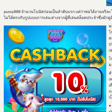
pussy888 จำนวนโบนัสก่อนเป็นลำดับแรก แต่ว่าพอได้งานจริละโมบ
ไม่ได้ตรงกับรูปแบบการเล่น ต่างจากผู้ที่เล่นสล็อตประจำซึ่งมักดู
พ
โ
ส
ป
เ
โ
ม
ส
เ
เ
แ
เ
• 
ป