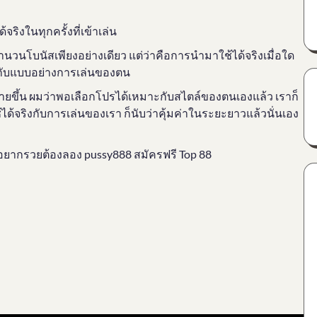
จริงในทุกครั้งที่เข้าเล่น
ำนวนโบนัสเพียงอย่างเดียว แต่ว่าคือการนำมาใช้ได้จริงเมื่อใด
ข้ากับแบบอย่างการเล่นของตน
ายขึ้น ผมว่าพอเลือกโปรได้เหมาะกับสไตล์ของตนเองแล้ว เราก็
ช้ได้จริงกับการเล่นของเรา ก็นับว่าคุ้มค่าในระยะยาวแล้วนั่นเอง
อยากรวยต้องลอง pussy888 สมัครฟรี Top 88