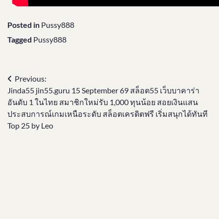
Posted in
Pussy888
Tagged
Pussy888
แนะแนว
Previous:
Jinda55 jin55.guru 15 September 69 สล็อต55 เว็บบาคาร่า
เรื่อง
อันดับ 1 ในไทย สมาชิกใหม่รับ 1,000 ทุนน้อย สอยเงินแสน
ประสบการณ์เกมเหนือระดับ สล็อตเครดิตฟรี เริ่มสนุกได้ทันที
Top 25 by Leo