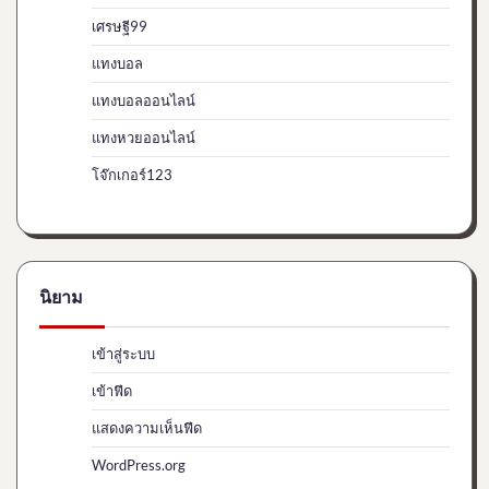
เศรษฐี99
แทงบอล
แทงบอลออนไลน์
แทงหวยออนไลน์
โจ๊กเกอร์123
นิยาม
เข้าสู่ระบบ
เข้าฟีด
แสดงความเห็นฟีด
WordPress.org