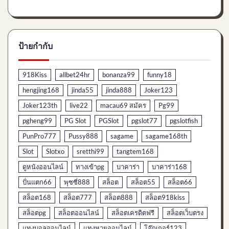
ป้ายกำกับ
918Kiss
allbet24hr
bonanza99
funny18
hengjing168
jinda55
jinda888
Joker123
Joker123th
live22
macau69 สมัคร
Pg99
pgheng99
PG Slot
PGSlot
pgslot77
pgslotfish
PunPro777
Pussy888
sagame
sagame168th
Slot
Slotxo
sretthi99
tangtem168
ดูหนังออนไลน์
ทางเข้าpg
บาคาร่า
บาคาร่า168
ปั่นแตก66
พุซซี่888
สล็อต
สล็อต55
สล็อต66
สล็อต168
สล็อต777
สล็อต888
สล็อต918kiss
สล็อตpg
สล็อตออนไลน์
สล็อตเครดิตฟรี
สล็อตเว็บตรง
แทงบอลออนไลน์
แทงหวยออนไลน์
โจ๊กเกอร์123