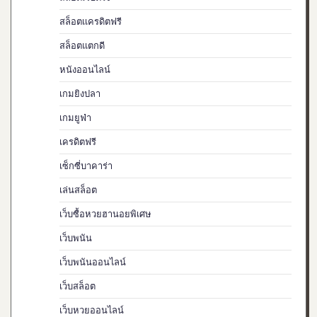
สล็อตเเครดิตฟรี
สล็อตแตกดี
หนังออนไลน์
เกมยิงปลา
เกมยูฟ่า
เครดิตฟรี
เซ็กซี่บาคาร่า
เล่นสล็อต
เว็บซื้อหวยฮานอยพิเศษ
เว็บพนัน
เว็บพนันออนไลน์
เว็บสล็อต
เว็บหวยออนไลน์