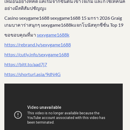
เหมือนอย่างที่คิด แค่เริ่มจากขั้นต้น เข้าใจเกม และก็ใช้เทคนิค
อย่างมีสติสัมปชัญญะ
Casino sexygame1688 sexygame1688 15 มกรา 2026 Graig
เกมบาคาร่าสนุกๆ sexygame1688kแจกโบนัสทุกซีซั่น Top 19
ขอขอบคุณที่มา
sexygame1688k
https://rebrand.ly/sexygame1688
https://cutly.info/sexygame1688
https://bitt.to/aad7j7
https://shorturl.asia/9dN4G