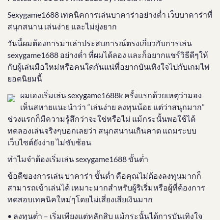
Sexygame1688 เทคนิคการเล่นบาคาร่าอย่างต่ำ เว็บบาคาร่าที่
สนุกสนาน เล่นง่าย และไม่ยุ่งยาก
วันนี้ผมต้องการมาเล่าประสบการณ์ตรงเกี่ยวกับการเล่น
sexygame1688 อย่างต่ำ ที่ผมได้ลอง และก็อยากแชร์วิธีดีๆให้
กับผู้เล่นมือใหม่หรือคนใดกันแน่ที่อยากบันเทิงใจไปกับเกมไพ่
ยอดนิยมนี้
ผมเองเริ่มเล่น sexygame1688k ครั้งแรกด้วยเหตุว่ามอง
เห็นสหายแนะนำว่า “เล่นง่าย ลงทุนน้อย แต่ว่าสนุกมาก”
ช่วงแรกก็มีความรู้สึกว่าจะใช่หรือไม่ แม้กระนั้นพอใช้ได้
ทดลองเล่นจริงๆบอกเลยว่า สนุกสนานเกินคาด แถมระบบ
เว็บไซต์ยังง่าย ไม่ซับซ้อน
ทำไมจำต้องเริ่มเล่น sexygame1688 ขั้นต่ำ
ข้อดีของการเล่น บาคาร่า ขั้นต่ำ คือคุณไม่ต้องลงทุนมากก็
สามารถเข้าเล่นได้ เหมาะมากสำหรับผู้ริเริ่มหรือผู้ที่ต้องการ
ทดสอบเทคนิคใหม่ๆโดยไม่เสี่ยงเสียเงินมาก
• ลงทุนต่ำ – เริ่มเพียงแต่หลักสิบ แม้กระนั้นได้การบันเทิงใจ