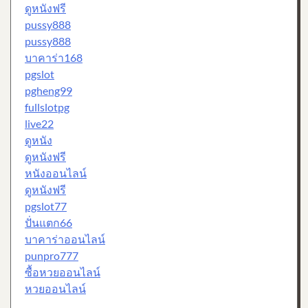
ดูหนังฟรี
pussy888
pussy888
บาคาร่า168
pgslot
pgheng99
fullslotpg
live22
ดูหนัง
ดูหนังฟรี
หนังออนไลน์
ดูหนังฟรี
pgslot77
ปั่นแตก66
บาคาร่าออนไลน์
punpro777
ซื้อหวยออนไลน์
หวยออนไลน์