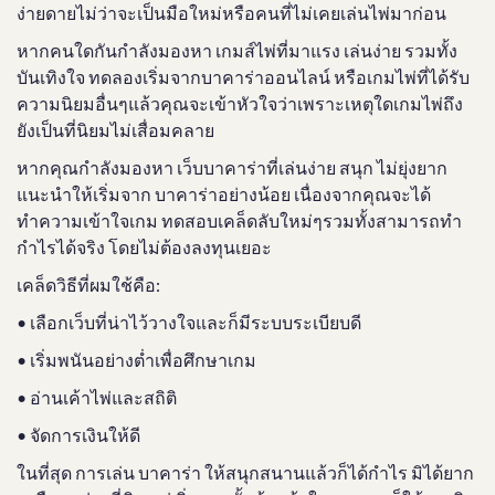
ง่ายดายไม่ว่าจะเป็นมือใหม่หรือคนที่ไม่เคยเล่นไพ่มาก่อน
หากคนใดกันกำลังมองหา เกมส์ไพ่ที่มาแรง เล่นง่าย รวมทั้ง
บันเทิงใจ ทดลองเริ่มจากบาคาร่าออนไลน์ หรือเกมไพ่ที่ได้รับ
ความนิยมอื่นๆแล้วคุณจะเข้าหัวใจว่าเพราะเหตุใดเกมไพ่ถึง
ยังเป็นที่นิยมไม่เสื่อมคลาย
หากคุณกำลังมองหา เว็บบาคาร่าที่เล่นง่าย สนุก ไม่ยุ่งยาก
แนะนำให้เริ่มจาก บาคาร่าอย่างน้อย เนื่องจากคุณจะได้
ทำความเข้าใจเกม ทดสอบเคล็ดลับใหม่ๆรวมทั้งสามารถทำ
กำไรได้จริง โดยไม่ต้องลงทุนเยอะ
เคล็ดวิธีที่ผมใช้คือ:
• เลือกเว็บที่น่าไว้วางใจและก็มีระบบระเบียบดี
• เริ่มพนันอย่างต่ำเพื่อศึกษาเกม
• อ่านเค้าไพ่และสถิติ
• จัดการเงินให้ดี
ในที่สุด การเล่น บาคาร่า ให้สนุกสนานแล้วก็ได้กำไร มิได้ยาก