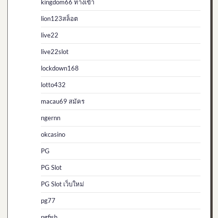
kingdom66 ทางเข้า
lion123สล็อต
live22
live22slot
lockdown168
lotto432
macau69 สมัคร
ngernn
okcasino
PG
PG Slot
PG Slot เว็บใหม่
pg77
pgfish