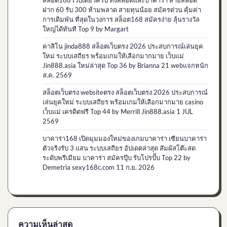
สล็อต168 เว็บเดียวครบ ทั้งสล็อตและบาคาร่า สายสล็อต
ฝาก 60 รับ 300 ห้ามพลาด สายทุนน้อย สมัครด่วน คุ้มค่า
การเดิมพัน ที่สุดในวงการ สล็อต168 สมัครง่าย ลุ้นรางวัล
ใหญ่ได้ทันที Top 9 by Margart
คาสิโน jinda888 สล็อตเว็บตรง 2026 ประสบการณ์เล่นยุค
ใหม่ ระบบเสถียร พร้อมเกมให้เลือกมากมาย เว็บแม่
Jin888.asia ใหม่ล่าสุด Top 36 by Brianna 21 webแจกหนัก
ส.ค. 2569
สล็อตเว็บตรง websiteตรง สล็อตเว็บตรง 2026 ประสบการณ์
เล่นยุคใหม่ ระบบเสถียร พร้อมเกมให้เลือกมากมาย casino
เว็บแม่ เครดิตฟรี Top 44 by Merrill Jin888.asia 1 JUL
2569
บาคาร่า168 เปิดมุมมองใหม่ของเกมบาคาร่า เซียนบาคาร่า
ตัวจริงรับ 3 แสน ระบบเสถียร อัปเดตล่าสุด สัมผัสโต๊ะสด
ระดับพรีเมียม บาคาร่า สมัครปุ๊บ รับโปรปั๊บ Top 22 by
Demetria sexy168c.com 11 ก.ย. 2026
ความเห็นล่าสุด