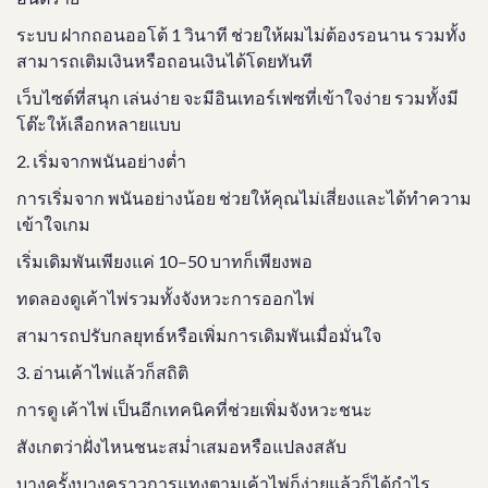
ระบบ ฝากถอนออโต้ 1 วินาที ช่วยให้ผมไม่ต้องรอนาน รวมทั้ง
สามารถเติมเงินหรือถอนเงินได้โดยทันที
เว็บไซต์ที่สนุก เล่นง่าย จะมีอินเทอร์เฟซที่เข้าใจง่าย รวมทั้งมี
โต๊ะให้เลือกหลายแบบ
2. เริ่มจากพนันอย่างต่ำ
การเริ่มจาก พนันอย่างน้อย ช่วยให้คุณไม่เสี่ยงและได้ทำความ
เข้าใจเกม
เริ่มเดิมพันเพียงแค่ 10–50 บาทก็เพียงพอ
ทดลองดูเค้าไพ่รวมทั้งจังหวะการออกไพ่
สามารถปรับกลยุทธ์หรือเพิ่มการเดิมพันเมื่อมั่นใจ
3. อ่านเค้าไพ่แล้วก็สถิติ
การดู เค้าไพ่ เป็นอีกเทคนิคที่ช่วยเพิ่มจังหวะชนะ
สังเกตว่าฝั่งไหนชนะสม่ำเสมอหรือแปลงสลับ
บางครั้งบางคราวการแทงตามเค้าไพ่ก็ง่ายแล้วก็ได้กำไร