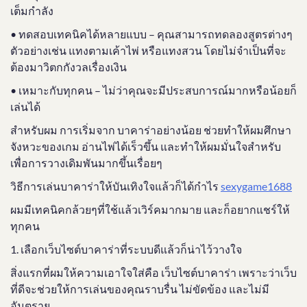
เต็มกำลัง
• ทดสอบเทคนิคได้หลายแบบ – คุณสามารถทดลองสูตรต่างๆ
ตัวอย่างเช่น แทงตามเค้าไพ่ หรือแทงสวน โดยไม่จำเป็นที่จะ
ต้องมาวิตกกังวลเรื่องเงิน
• เหมาะกับทุกคน – ไม่ว่าคุณจะมีประสบการณ์มากหรือน้อยก็
เล่นได้
สำหรับผม การเริ่มจาก บาคาร่าอย่างน้อย ช่วยทำให้ผมศึกษา
จังหวะของเกม อ่านไพ่ได้เร็วขึ้น และทำให้ผมมั่นใจสำหรับ
เพื่อการวางเดิมพันมากขึ้นเรื่อยๆ
วิธีการเล่นบาคาร่าให้บันเทิงใจแล้วก็ได้กำไร
sexygame1688
ผมมีเทคนิคกล้วยๆที่ใช้แล้วเวิร์คมากมาย และก็อยากแชร์ให้
ทุกคน
1. เลือกเว็บไซต์บาคาร่าที่ระบบดีแล้วก็น่าไว้วางใจ
สิ่งแรกที่ผมให้ความเอาใจใส่คือ เว็บไซต์บาคาร่า เพราะว่าเว็บ
ที่ดีจะช่วยให้การเล่นของคุณราบรื่น ไม่ขัดข้อง และไม่มี
อันตราย