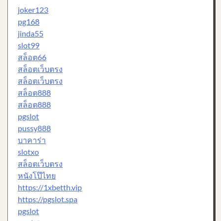
joker123
pg168
jinda55
slot99
สล็อต66
สล็อตเว็บตรง
สล็อตเว็บตรง
สล็อต888
สล็อต888
pgslot
pussy888
บาคาร่า
slotxo
สล็อตเว็บตรง
หนังโป๊ไทย
https://1xbetth.vip
https://pgslot.spa
pgslot