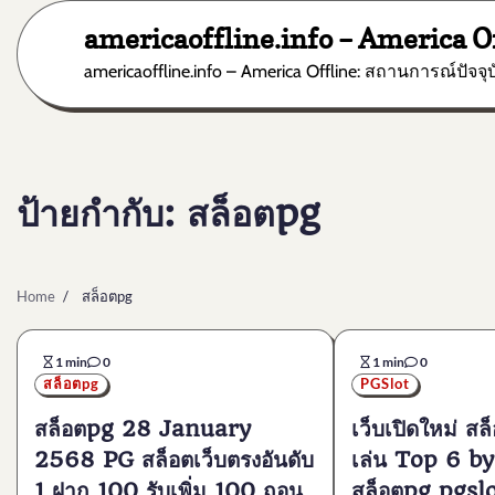
Skip
americaoffline.info – America O
to
content
americaoffline.info – America Offline: สถานการณ์ปัจ
ป้ายกำกับ:
สล็อตpg
Home
สล็อตpg
1 min
0
1 min
0
สล็อตpg
PGSlot
สล็อตpg 28 January
เว็บเปิดใหม่ ส
2568 PG สล็อตเว็บตรงอันดับ
เล่น Top 6 b
1 ฝาก 100 รับเพิ่ม 100 ถอน
สล็อตpg pgsl