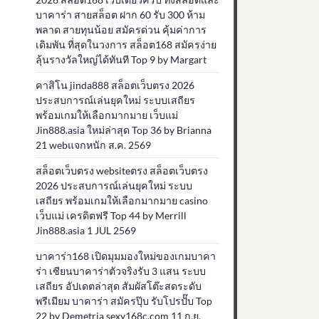
บาคาร่า สายสล็อต ฝาก 60 รับ 300 ห้าม
พลาด สายทุนน้อย สมัครด่วน คุ้มค่าการ
เดิมพัน ที่สุดในวงการ สล็อต168 สมัครง่าย
ลุ้นรางวัลใหญ่ได้ทันที Top 9 by Margart
คาสิโน jinda888 สล็อตเว็บตรง 2026
ประสบการณ์เล่นยุคใหม่ ระบบเสถียร
พร้อมเกมให้เลือกมากมาย เว็บแม่
Jin888.asia ใหม่ล่าสุด Top 36 by Brianna
21 webแจกหนัก ส.ค. 2569
สล็อตเว็บตรง websiteตรง สล็อตเว็บตรง
2026 ประสบการณ์เล่นยุคใหม่ ระบบ
เสถียร พร้อมเกมให้เลือกมากมาย casino
เว็บแม่ เครดิตฟรี Top 44 by Merrill
Jin888.asia 1 JUL 2569
บาคาร่า168 เปิดมุมมองใหม่ของเกมบาคา
ร่า เซียนบาคาร่าตัวจริงรับ 3 แสน ระบบ
เสถียร อัปเดตล่าสุด สัมผัสโต๊ะสดระดับ
พรีเมียม บาคาร่า สมัครปุ๊บ รับโปรปั๊บ Top
22 by Demetria sexy168c.com 11 ก.ย.