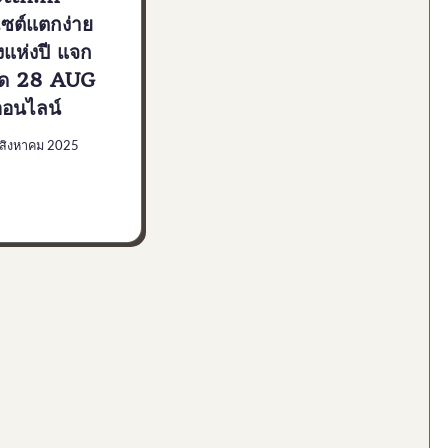
ซต์แตกง่าย
แห่งปี แจก
่สุด 28 AUG
อนไลน์
 สิงหาคม 2025