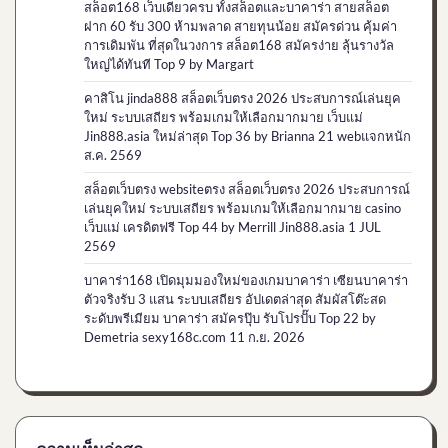
สล็อต168 เว็บเดียวครบ ทั้งสล็อตและบาคาร่า สายสล็อต
ฝาก 60 รับ 300 ห้ามพลาด สายทุนน้อย สมัครด่วน คุ้มค่า
การเดิมพัน ที่สุดในวงการ สล็อต168 สมัครง่าย ลุ้นรางวัล
ใหญ่ได้ทันที Top 9 by Margart
คาสิโน jinda888 สล็อตเว็บตรง 2026 ประสบการณ์เล่นยุค
ใหม่ ระบบเสถียร พร้อมเกมให้เลือกมากมาย เว็บแม่
Jin888.asia ใหม่ล่าสุด Top 36 by Brianna 21 webแจกหนัก
ส.ค. 2569
สล็อตเว็บตรง websiteตรง สล็อตเว็บตรง 2026 ประสบการณ์
เล่นยุคใหม่ ระบบเสถียร พร้อมเกมให้เลือกมากมาย casino
เว็บแม่ เครดิตฟรี Top 44 by Merrill Jin888.asia 1 JUL
2569
บาคาร่า168 เปิดมุมมองใหม่ของเกมบาคาร่า เซียนบาคาร่า
ตัวจริงรับ 3 แสน ระบบเสถียร อัปเดตล่าสุด สัมผัสโต๊ะสด
ระดับพรีเมียม บาคาร่า สมัครปุ๊บ รับโปรปั๊บ Top 22 by
Demetria sexy168c.com 11 ก.ย. 2026