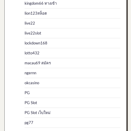
kingdom66 ทางเข้า
lion123สล็อต
live22
live22slot
lockdown168
lotto432
macau69 สมัคร
ngernn
okcasino
PG
PG Slot
PG Slot เว็บใหม่
pg77