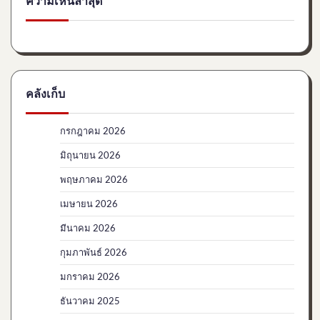
ความเห็นล่าสุด
คลังเก็บ
กรกฎาคม 2026
มิถุนายน 2026
พฤษภาคม 2026
เมษายน 2026
มีนาคม 2026
กุมภาพันธ์ 2026
มกราคม 2026
ธันวาคม 2025