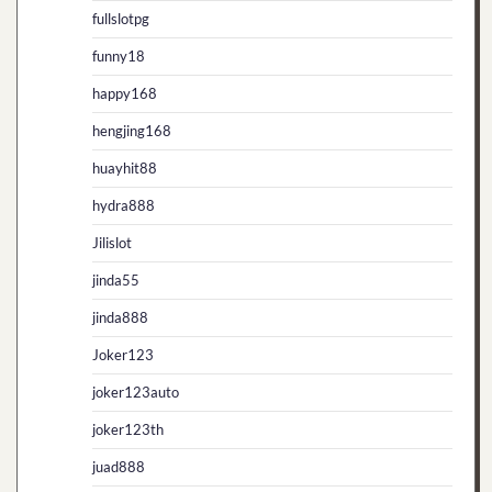
fullslotpg
funny18
happy168
hengjing168
huayhit88
hydra888
Jilislot
jinda55
jinda888
Joker123
joker123auto
joker123th
juad888