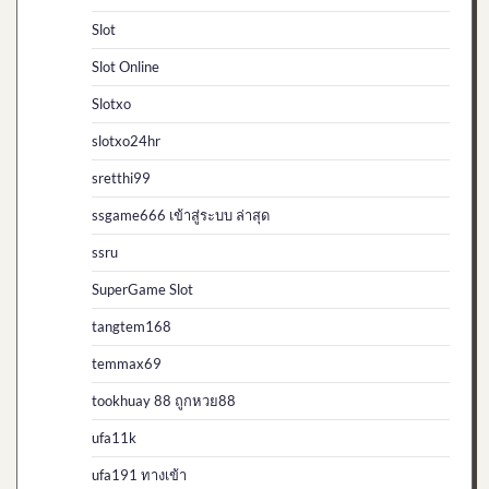
Slot
Slot Online
Slotxo
slotxo24hr
sretthi99
ssgame666 เข้าสู่ระบบ ล่าสุด
ssru
SuperGame Slot
tangtem168
temmax69
tookhuay 88 ถูกหวย88
ufa11k
ufa191 ทางเข้า