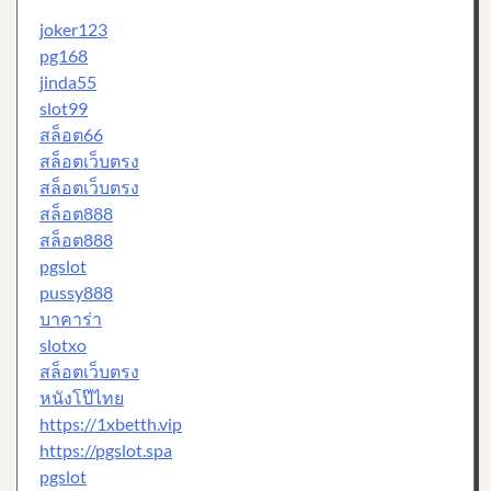
joker123
pg168
jinda55
slot99
สล็อต66
สล็อตเว็บตรง
สล็อตเว็บตรง
สล็อต888
สล็อต888
pgslot
pussy888
บาคาร่า
slotxo
สล็อตเว็บตรง
หนังโป๊ไทย
https://1xbetth.vip
https://pgslot.spa
pgslot