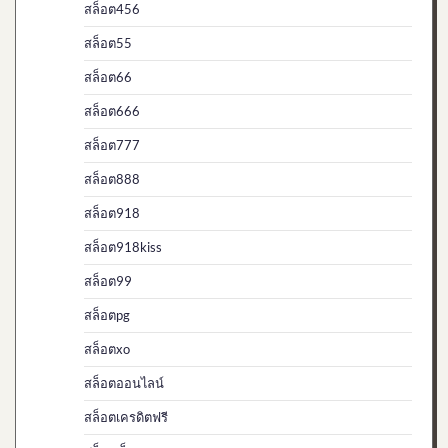
สล็อต456
สล็อต55
สล็อต66
สล็อต666
สล็อต777
สล็อต888
สล็อต918
สล็อต918kiss
สล็อต99
สล็อตpg
สล็อตxo
สล็อตออนไลน์
สล็อตเครดิตฟรี