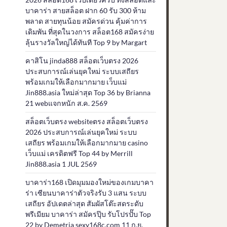
บาคาร่า สายสล็อต ฝาก 60 รับ 300 ห้าม
พลาด สายทุนน้อย สมัครด่วน คุ้มค่าการ
เดิมพัน ที่สุดในวงการ สล็อต168 สมัครง่าย
ลุ้นรางวัลใหญ่ได้ทันที Top 9 by Margart
คาสิโน jinda888 สล็อตเว็บตรง 2026
ประสบการณ์เล่นยุคใหม่ ระบบเสถียร
พร้อมเกมให้เลือกมากมาย เว็บแม่
Jin888.asia ใหม่ล่าสุด Top 36 by Brianna
21 webแจกหนัก ส.ค. 2569
สล็อตเว็บตรง websiteตรง สล็อตเว็บตรง
2026 ประสบการณ์เล่นยุคใหม่ ระบบ
เสถียร พร้อมเกมให้เลือกมากมาย casino
เว็บแม่ เครดิตฟรี Top 44 by Merrill
Jin888.asia 1 JUL 2569
บาคาร่า168 เปิดมุมมองใหม่ของเกมบาคา
ร่า เซียนบาคาร่าตัวจริงรับ 3 แสน ระบบ
เสถียร อัปเดตล่าสุด สัมผัสโต๊ะสดระดับ
พรีเมียม บาคาร่า สมัครปุ๊บ รับโปรปั๊บ Top
22 by Demetria sexy168c.com 11 ก.ย.