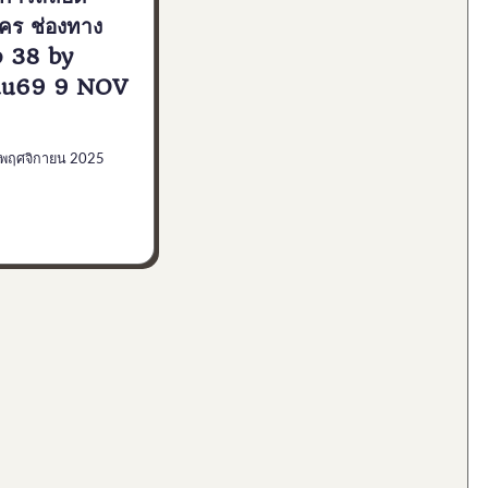
ร ช่องทาง
op 38 by
au69 9 NOV
 พฤศจิกายน 2025