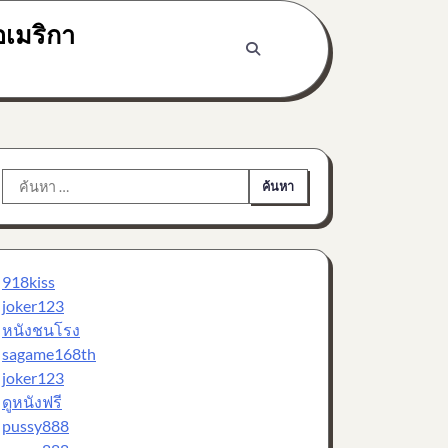
อเมริกา
ค้นหา
สำหรับ:
918kiss
joker123
หนังชนโรง
sagame168th
joker123
ดูหนังฟรี
pussy888