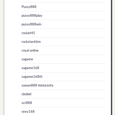
Pussy888
pussy888play
pussy888win
rocket45
rockstar66m
royal online
sagame
sagame168
sagame168th
sawan888 ทดลองเล่น
sbobet
scr888
sexy168