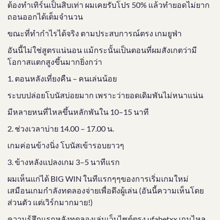
ต้องทำเทิร์นเป็นสิบเท่า ผมเคยรับโปร 50% แล้วทำยอดไม่ยาก
ถอนออกได้เต็มจำนวน
ขณะที่ทำกำไรได้จริง ตามประสบการณ์ตรง เกมยูฟ่า
อันนี้ไม่ใช่สูตรแน่นอน แม้กระนั้นเป็นตอนที่ผมสังเกตว่ามี
โอกาสแตกสูงขึ้นมากยิ่งกว่า
1. ตอนหลังเที่ยงคืน – คนเล่นน้อย
ระบบปล่อยโบนัสบ่อยมาก เพราะว่ายอดเดิมพันไม่หนาแน่น
มีหลายหนที่ไหลขึ้นหลักพันใน 10–15 นาที
2. ช่วงเวลาบ่าย 14.00 – 17.00 น.
เกมค่อนข้างนิ่ง โบนัสเข้ารอบยาวๆ
3. ข้างหลังแปลงเกม 3–5 นาทีแรก
ผมเห็นแก่ได้ BIG WIN ในทีแรกๆๆของการเริ่มเกมใหม่
เสมือนเกมกำลังทดลองจ่ายเพื่อดึงผู้เล่น (อันนี้ความเห็นโดย
ส่วนตัว แต่เวิร์กมากมาย!)
ความรู้สึกแรกหลังทดลองเล่นเว็บไซต์ตรง ufabetxx เกมไหล