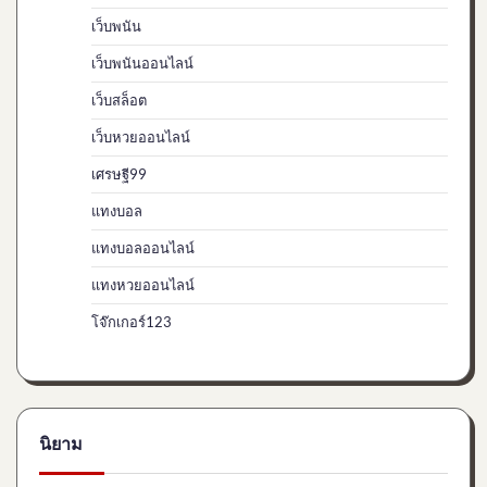
เว็บพนัน
เว็บพนันออนไลน์
เว็บสล็อต
เว็บหวยออนไลน์
เศรษฐี99
แทงบอล
แทงบอลออนไลน์
แทงหวยออนไลน์
โจ๊กเกอร์123
นิยาม