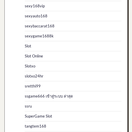
sexy168vip
sexyauto168
sexybaccarat168
sexygame1688k
Slot
Slot Online
Slotxo
slotxo24hr
sretthi99
ssgame666 เข้าสู่ระบบ ล่าสุด
ssru
SuperGame Slot
tangtem168