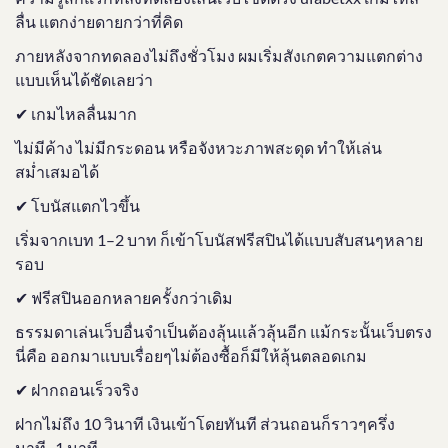
ลื่น แตกง่ายดายกว่าที่คิด
ภายหลังจากทดลองไม่ถึงชั่วโมง ผมเริ่มสังเกตความแตกต่าง
แบบเห็นได้ชัดเลยว่า
✔ เกมไหลลื่นมาก
ไม่มีค้าง ไม่มีกระดอน หรือจังหวะภาพสะดุด ทำให้เล่น
สม่ำเสมอได้
✔ โบนัสแตกไวขึ้น
เริ่มจากเบท 1–2 บาท ก็เข้าโบนัสฟรีสปินได้แบบสับสนๆหลาย
รอบ
✔ ฟรีสปินออกหลายครั้งกว่าเดิม
ธรรมดาเล่นเว็บอื่นจำเป็นต้องลุ้นแล้วลุ้นอีก แม้กระนั้นเว็บตรง
นี่คือ ออกมาแบบเรื่อยๆไม่ต้องซื้อก็มีให้ลุ้นตลอดเกม
✔ ฝากถอนเร็วจริง
ฝากไม่ถึง 10 วินาที เงินเข้าโดยทันที ส่วนถอนก็ราวๆครึ่ง
นาที–1 นาที