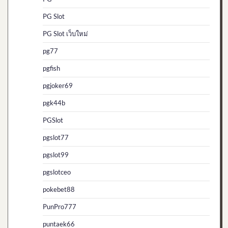
PG Slot
PG Slot เว็บใหม่
pg77
pgfish
pgjoker69
pgk44b
PGSlot
pgslot77
pgslot99
pgslotceo
pokebet88
PunPro777
puntaek66