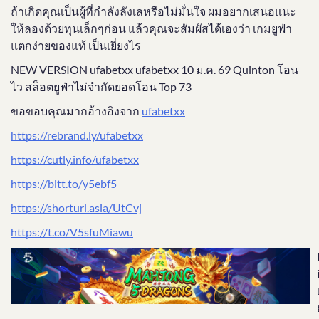
ถ้าเกิดคุณเป็นผู้ที่กำลังลังเลหรือไม่มั่นใจ ผมอยากเสนอแนะ
ให้ลองด้วยทุนเล็กๆก่อน แล้วคุณจะสัมผัสได้เองว่า เกมยูฟ่า
แตกง่ายของแท้ เป็นเยี่ยงไร
NEW VERSION ufabetxx ufabetxx 10 ม.ค. 69 Quinton โอน
ไว สล็อตยูฟ่าไม่จำกัดยอดโอน Top 73
ขอขอบคุณมากอ้างอิงจาก
ufabetxx
https://rebrand.ly/ufabetxx
https://cutly.info/ufabetxx
https://bitt.to/y5ebf5
https://shorturl.asia/UtCvj
https://t.co/V5sfuMiawu