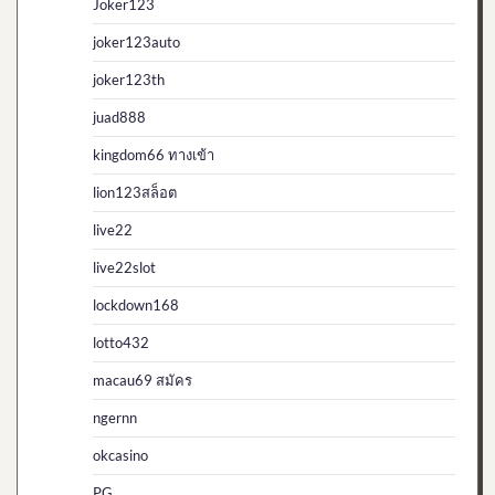
Joker123
joker123auto
joker123th
juad888
kingdom66 ทางเข้า
lion123สล็อต
live22
live22slot
lockdown168
lotto432
macau69 สมัคร
ngernn
okcasino
PG