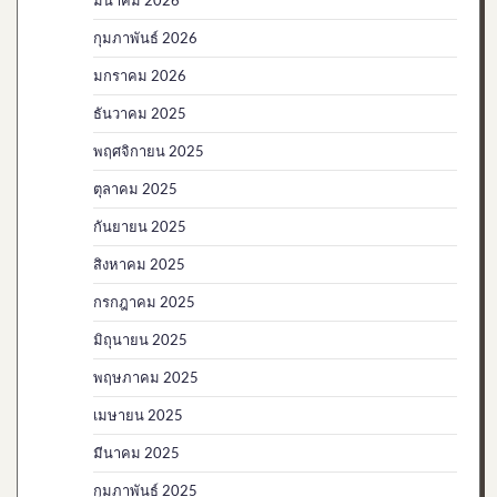
มีนาคม 2026
กุมภาพันธ์ 2026
มกราคม 2026
ธันวาคม 2025
พฤศจิกายน 2025
ตุลาคม 2025
กันยายน 2025
สิงหาคม 2025
กรกฎาคม 2025
มิถุนายน 2025
พฤษภาคม 2025
เมษายน 2025
มีนาคม 2025
กุมภาพันธ์ 2025