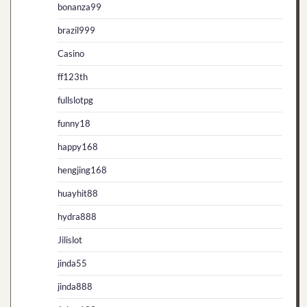
bonanza99
brazil999
Casino
ff123th
fullslotpg
funny18
happy168
hengjing168
huayhit88
hydra888
Jilislot
jinda55
jinda888