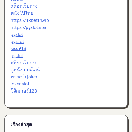
สล็อตเว็บตรง
หนังโป๊ไทย
https://1xbetth.vip
https://pgslot.spa
pgslot
pg slot
kiss918
pgslot
สล็อตเว็บตรง
ดูหนังออนไลน์
ทางเข้า joker
joker slot
โจ๊กเกอร์123
เรื่องล่าสุด