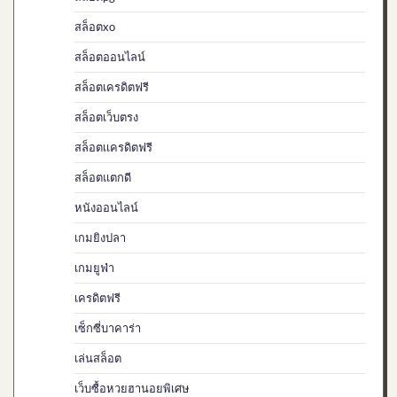
สล็อตxo
สล็อตออนไลน์
สล็อตเครดิตฟรี
สล็อตเว็บตรง
สล็อตเเครดิตฟรี
สล็อตแตกดี
หนังออนไลน์
เกมยิงปลา
เกมยูฟ่า
เครดิตฟรี
เซ็กซี่บาคาร่า
เล่นสล็อต
เว็บซื้อหวยฮานอยพิเศษ