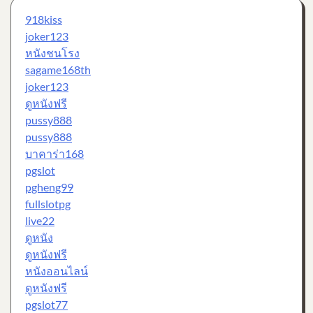
918kiss
joker123
หนังชนโรง
sagame168th
joker123
ดูหนังฟรี
pussy888
pussy888
บาคาร่า168
pgslot
pgheng99
fullslotpg
live22
ดูหนัง
ดูหนังฟรี
หนังออนไลน์
ดูหนังฟรี
pgslot77