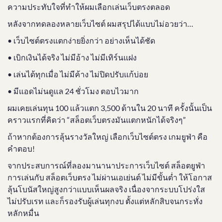
ความประทับใจที่ทำให้ผมเลือกเล่นเว็บตรงตลอด
หลังจากทดลองหลายเว็บไซต์ ผมสรุปได้แบบไม่อวยว่า…
• เว็บไซต์ตรงแตกง่ายยิ่งกว่า อย่างเห็นได้ชัด
• เบิกเงินได้จริง ไม่มีอ้าง ไม่มีเทิร์นแฝง
• เล่นได้ทุกเมื่อ ไม่มีค้าง ไม่ปิดปรับแก้บ่อย
• มีแอดไม่นดูแล 24 ชั่วโมง ตอบไวมาก
ผมเคยเล่นทุน 100 แล้วแตก 3,500 ด้านใน 20 นาที ครั้งนั้นเป็น
คราวแรกที่คิดว่า “สล็อตเว็บตรงมันแตกหนักได้จริงๆ”
ถ้าหากต้องการลุ้นรางวัลใหญ่ เลือกเว็บไซต์ตรง เกมยูฟ่า คือ
คำตอบ!
จากประสบการณ์ที่ลองมานานาประการเว็บไซต์ สล็อตยูฟ่า
การเล่นกับ สล็อตเว็บตรง ไม่ผ่านเอเย่นต์ ไม่มีขั้นต่ำ ให้โอกาส
ลุ้นโบนัสใหญ่สูงกว่าแบบเห็นผลจริง เนื่องจากระบบโปร่งใส
ไม่ปรับเรท และก็รองรับผู้เล่นทุกงบ ตั้งแต่หลักสิบจนกระทั่ง
หลักหมื่น