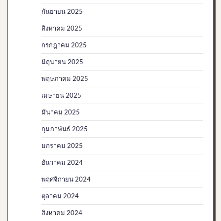
กันยายน 2025
สิงหาคม 2025
กรกฎาคม 2025
มิถุนายน 2025
พฤษภาคม 2025
เมษายน 2025
มีนาคม 2025
กุมภาพันธ์ 2025
มกราคม 2025
ธันวาคม 2024
พฤศจิกายน 2024
ตุลาคม 2024
สิงหาคม 2024