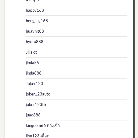
happy168
hengjing168
huayhit88
hydra888
Jilislot
jinda55
jinda888
Joker123
joker123auto
joker123th
juad888
kingdom66 ทางเข้า
lion123สล็อต