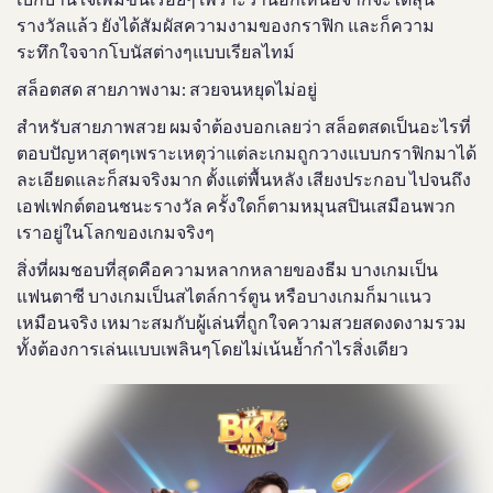
รางวัลแล้ว ยังได้สัมผัสความงามของกราฟิก และก็ความ
ระทึกใจจากโบนัสต่างๆแบบเรียลไทม์
สล็อตสด สายภาพงาม: สวยจนหยุดไม่อยู่
สำหรับสายภาพสวย ผมจำต้องบอกเลยว่า สล็อตสดเป็นอะไรที่
ตอบปัญหาสุดๆเพราะเหตุว่าแต่ละเกมถูกวางแบบกราฟิกมาได้
ละเอียดและก็สมจริงมาก ตั้งแต่พื้นหลัง เสียงประกอบ ไปจนถึง
เอฟเฟกต์ตอนชนะรางวัล ครั้งใดก็ตามหมุนสปินเสมือนพวก
เราอยู่ในโลกของเกมจริงๆ
สิ่งที่ผมชอบที่สุดคือความหลากหลายของธีม บางเกมเป็น
แฟนตาซี บางเกมเป็นสไตล์การ์ตูน หรือบางเกมก็มาแนว
เหมือนจริง เหมาะสมกับผู้เล่นที่ถูกใจความสวยสดงดงามรวม
ทั้งต้องการเล่นแบบเพลินๆโดยไม่เน้นย้ำกำไรสิ่งเดียว