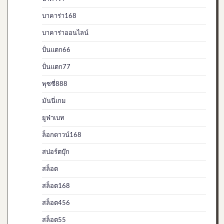
บาคาร่า168
บาคาร่าออนไลน์
ปั่นแตก66
ปั่นแตก77
พุซซี่888
มันนี่เกม
ยูฟ่าเบท
ล็อกดาวน์168
สปอร์ตบุ๊ก
สล็อต
สล็อต168
สล็อต456
สล็อต55