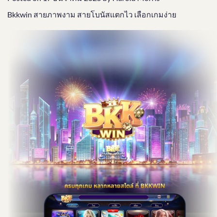
Bkkwin สายภาพงาม สายโบนัสแตกไว เลือกเกมง่าย