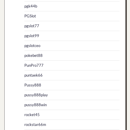
pgk44b
PGSlot
pgslot77
pgslot99
pgslotceo
pokebet88
PunPro777
puntaek66
Pussy888
pussy888play
pussy888win
rocket45
rockstar66m