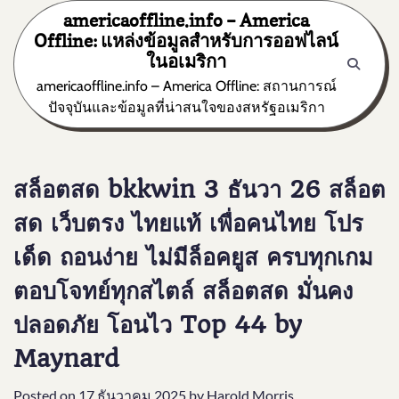
Skip
americaoffline.info – America
to
Offline: แหล่งข้อมูลสำหรับการออฟไลน์
content
ในอเมริกา
americaoffline.info – America Offline: สถานการณ์
ปัจจุบันและข้อมูลที่น่าสนใจของสหรัฐอเมริกา
สล็อตสด bkkwin 3 ธันวา 26 สล็อต
สด เว็บตรง ไทยแท้ เพื่อคนไทย โปร
เด็ด ถอนง่าย ไม่มีล็อคยูส ครบทุกเกม
ตอบโจทย์ทุกสไตล์ สล็อตสด มั่นคง
ปลอดภัย โอนไว Top 44 by
Maynard
Posted on
17 ธันวาคม 2025
by
Harold Morris