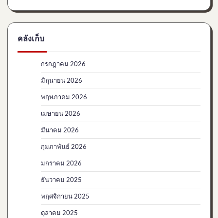
คลังเก็บ
กรกฎาคม 2026
มิถุนายน 2026
พฤษภาคม 2026
เมษายน 2026
มีนาคม 2026
กุมภาพันธ์ 2026
มกราคม 2026
ธันวาคม 2025
พฤศจิกายน 2025
ตุลาคม 2025