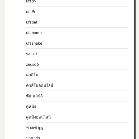
ufa89
ufa9r
ufabet
ufabomb
ufasnake
yaibet
zeus66
คาสิโน
คาสิโนออนไลน์
ซีเกมส์68
ดูหนัง
ดูหนังออนไลน์
ทางเข้าpg
บาคาร่า