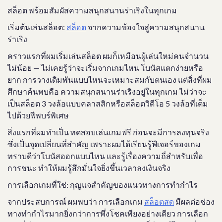
สล็อต พร้อมสัมผัสความสนุกสนานร่าเริงในทุกเกม
เริ่มต้นเล่นสล็อต:
สล็อต
จากความข้องใจสู่ความสนุกสนาน
ร่าเริง
คราวแรกที่ผมเริ่มเล่นสล็อต ผมก็เหมือนผู้เล่นใหม่คนจำนวน
ไม่น้อย — ไม่เคยรู้ว่าจะเริ่มจากเกมไหน โบนัสแตกง่ายหรือ
ยาก การวางเดิมพันแบบไหนจะเหมาะสมกับตนเอง แต่สิ่งที่ผม
ศึกษาค้นพบคือ ความสนุกสนานร่าเริงอยู่ในทุกเกม ไม่ว่าจะ
เป็นสล็อต 3 วงล้อแบบคลาสสิกหรือสล็อตวิดีโอ 5 วงล้อที่เต็ม
ไปด้วยฟีพบร์พิเศษ
สิ่งแรกที่ผมทำเป็น ทดสอบเล่นเกมฟรี ก่อนจะมีการลงทุนจริง
ซึ่งเป็นจุดเปลี่ยนที่สำคัญ เพราะผมได้เรียนรู้ฟีเจอร์ของเกม
ทราบดีว่าโบนัสออกแบบไหน และรู้เรื่องความถี่สำหรับเพื่อ
การชนะ ทำให้ผมรู้สึกมั่นใจยิ่งขึ้นเวลาลงเงินจริง
การเลือกเกมที่ใช่: กุญแจสำคัญของแนวทางการทำกำไร
จากประสบการณ์ ผมพบว่า การเลือกเกม
สล็อตสด
มีผลต่อช่อง
ทางทำกำไรมากยิ่งกว่าการพึ่งโชคเพียงอย่างเดียว การเลือก