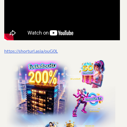
https://shorturl.asia/ouG0L