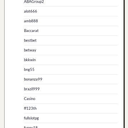
ABAGroup2
alot666
amb888
Baccarat
bestbet
betway
bkkwin
bng55
bonanza99
brazil999
Casino
ff123th
fullslotpg
funny18