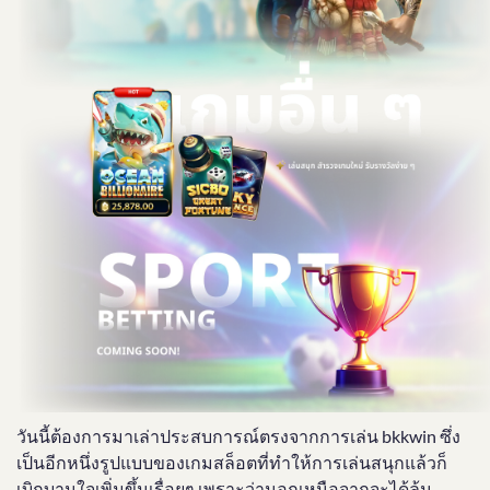
วันนี้ต้องการมาเล่าประสบการณ์ตรงจากการเล่น bkkwin ซึ่ง
เป็นอีกหนึ่งรูปแบบของเกมสล็อตที่ทำให้การเล่นสนุกแล้วก็
เบิกบานใจเพิ่มขึ้นเรื่อยๆ เพราะว่านอกเหนือจากจะได้ลุ้น