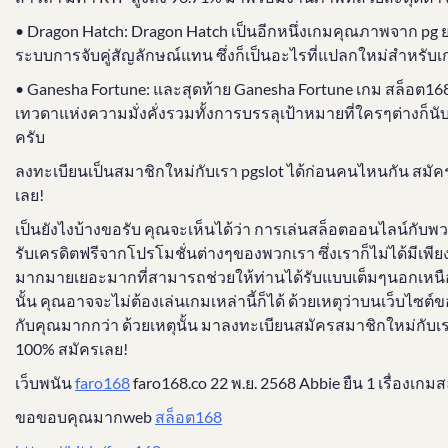
• Dragon Hatch: Dragon Hatch เป็นอีกหนึ่งเกมคุณภาพจาก pg
ระบบการจับคู่สัญลักษณ์แทน ซึ่งก็เป็นอะไรที่แปลกใหม่สำหรับ
• Ganesha Fortune: และสุดท้าย Ganesha Fortune เกม สล็อต168
เทวดาแห่งความมั่งคั่งรวมทั้งการบรรลุเป้าหมายที่ใครๆต่างก็นั
ครับ
ลงทะเบียนเป็นสมาชิกใหม่กับเรา pgslot ได้ก่อนคนไหนกัน สมั
เลย!
เป็นยังไงบ้างขอรับ คุณจะเห็นได้ว่า การเล่นสล็อตออนไลน์กั
รับเครดิตฟรีจากโปรโมชั่นต่างๆของพวกเรา ซึ่งเราก็ไม่ได้มีเพียง
มากมายเยอะมากที่สามารถช่วยให้ท่านได้รับแบบเต็มๆนอกเหน
นั้น คุณอาจจะไม่ต้องเล่นเกมเหล่านี้ก็ได้ ด้วยเหตุว่าบนเว็บไ
กับคุณมากกว่า ด้วยเหตุนั้น มาลงทะเบียนสมัครสมาชิกใหม่กับเ
100% สมัครเลย!
เว็บพนัน
faro168
faro168.co 22 พ.ย. 2568 Abbie ยืน 1 เรื่องเกม
ขอขอบคุณมากweb
สล็อต168