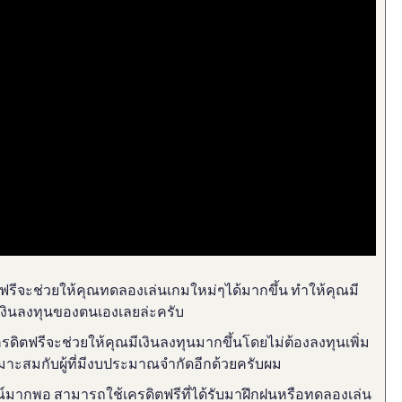
ฟรีจะช่วยให้คุณทดลองเล่นเกมใหม่ๆได้มากขึ้น ทำให้คุณมี
เงินลงทุนของตนเองเลยล่ะครับ
รดิตฟรีจะช่วยให้คุณมีเงินลงทุนมากขึ้นโดยไม่ต้องลงทุนเพิ่ม
เหมาะสมกับผู้ที่มีงบประมาณจำกัดอีกด้วยครับผม
การณ์มากพอ สามารถใช้เครดิตฟรีที่ได้รับมาฝึกฝนหรือทดลองเล่น