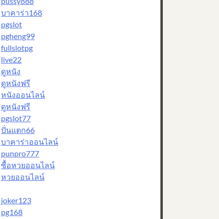
pussy888
บาคาร่า168
pgslot
pgheng99
fullslotpg
live22
ดูหนัง
ดูหนังฟรี
หนังออนไลน์
ดูหนังฟรี
pgslot77
ปั่นแตก66
บาคาร่าออนไลน์
punpro777
ซื้อหวยออนไลน์
หวยออนไลน์
joker123
pg168