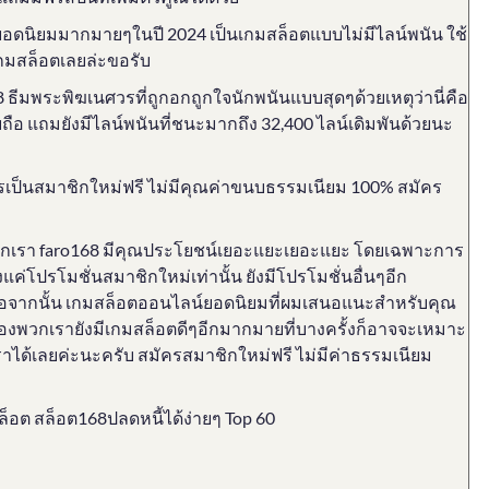
 ยอดนิยมมากมายๆในปี 2024 เป็นเกมสล็อตแบบไม่มีไลน์พนัน ใช้
เกมสล็อตเลยล่ะขอรับ
 ธีมพระพิฆเนศวรที่ถูกอกถูกใจนักพนันแบบสุดๆด้วยเหตุว่านี่คือ
บถือ แถมยังมีไลน์พนันที่ชนะมากถึง 32,400 ไลน์เดิมพันด้วยนะ
ครเป็นสมาชิกใหม่ฟรี ไม่มีคุณค่าขนบธรรมเนียม 100% สมัคร
บพวกเรา faro168 มีคุณประโยชน์เยอะแยะเยอะแยะ โดยเฉพาะการ
แค่โปรโมชั่นสมาชิกใหม่เท่านั้น ยังมีโปรโมชั่นอื่นๆอีก
ือจากนั้น เกมสล็อตออนไลน์ยอดนิยมที่ผมเสนอแนะสำหรับคุณ
ซต์ของพวกเรายังมีเกมสล็อตดีๆอีกมากมายที่บางครั้งก็อาจจะเหมาะ
ราได้เลยค่ะนะครับ สมัครสมาชิกใหม่ฟรี ไม่มีค่าธรรมเนียม
สล็อต สล็อต168ปลดหนี้ได้ง่ายๆ Top 60