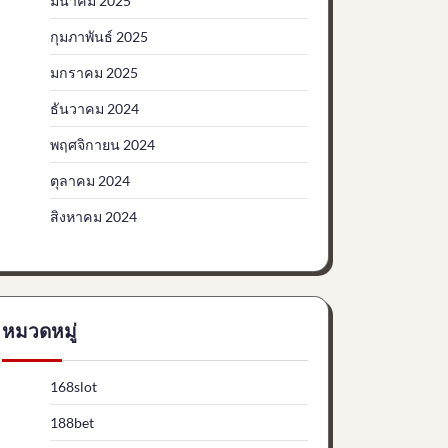
มีนาคม 2025
กุมภาพันธ์ 2025
มกราคม 2025
ธันวาคม 2024
พฤศจิกายน 2024
ตุลาคม 2024
สิงหาคม 2024
หมวดหมู่
168slot
188bet