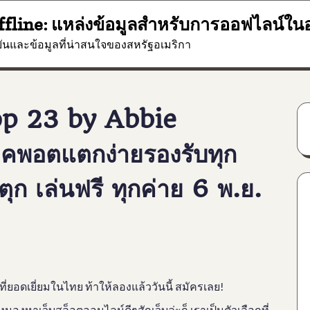
ffline: แหล่งข้อมูลสำหรับการออฟไลน์ใน
จุบันและข้อมูลที่น่าสนใจของสหรัฐอเมริกา
op 23 by Abbie
คพอตแตกง่ายรองรับทุก
ก เล่นฟรี ทุกค่าย 6 พ.ย.
ที่ยอดเยี่ยมในไทย ท้าให้ลองแล้ววันนี้ สมัครเลย!
มองหาเว็บสล็อตออนไลน์ดีๆสักเว็บล่ะก็ เราเป็นตัวเลือกที่