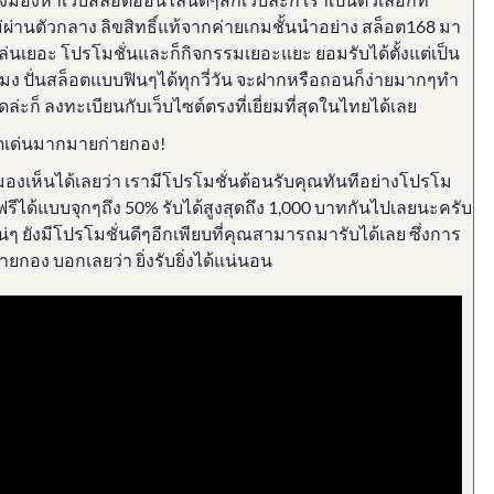
่ผ่านตัวกลาง ลิขสิทธิ์แท้จากค่ายเกมชั้นนำอย่าง สล็อต168 มา
่นเยอะ โปรโมชั่นและก็กิจกรรมเยอะแยะ ยอมรับได้ตั้งแต่เป็น
มง ปั่นสล็อตแบบฟินๆได้ทุกวี่วัน จะฝากหรือถอนก็ง่ายมากๆทำ
็ ลงทะเบียนกับเว็บไซต์ตรงที่เยี่ยมที่สุดในไทยได้เลย
ุดเด่นมากมายก่ายกอง!
มองเห็นได้เลยว่า เรามีโปรโมชั่นต้อนรับคุณทันทีอย่างโปรโม
ีได้แบบจุกๆถึง 50% รับได้สูงสุดถึง 1,000 บาทกันไปเลยนะครับ
ๆ ยังมีโปรโมชั่นดีๆอีกเพียบที่คุณสามารถมารับได้เลย ซึ่งการ
กอง บอกเลยว่า ยิ่งรับยิ่งได้แน่นอน