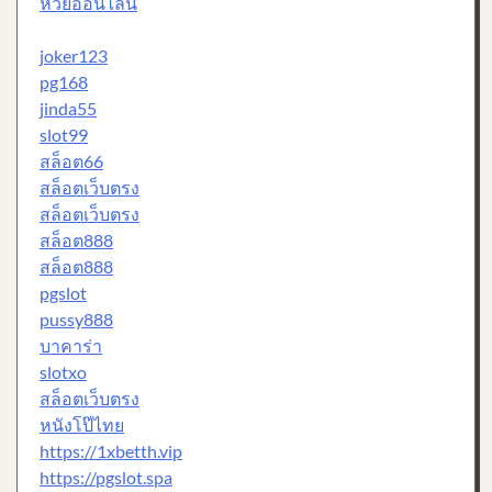
หวยออนไลน์
joker123
pg168
jinda55
slot99
สล็อต66
สล็อตเว็บตรง
สล็อตเว็บตรง
สล็อต888
สล็อต888
pgslot
pussy888
บาคาร่า
slotxo
สล็อตเว็บตรง
หนังโป๊ไทย
https://1xbetth.vip
https://pgslot.spa