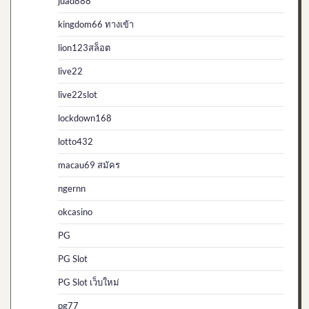
juad888
kingdom66 ทางเข้า
lion123สล็อต
live22
live22slot
lockdown168
lotto432
macau69 สมัคร
ngernn
okcasino
PG
PG Slot
PG Slot เว็บใหม่
pg77