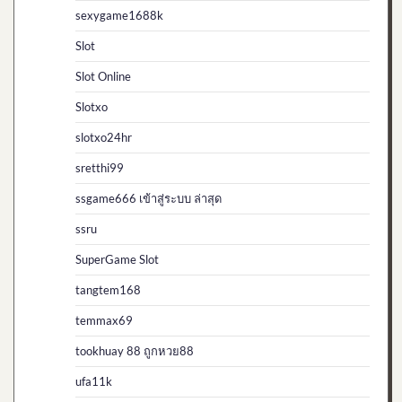
sexygame1688k
Slot
Slot Online
Slotxo
slotxo24hr
sretthi99
ssgame666 เข้าสู่ระบบ ล่าสุด
ssru
SuperGame Slot
tangtem168
temmax69
tookhuay 88 ถูกหวย88
ufa11k