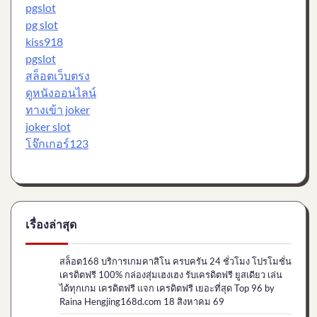
pgslot
pg slot
kiss918
pgslot
สล็อตเว็บตรง
ดูหนังออนไลน์
ทางเข้า joker
joker slot
โจ๊กเกอร์123
เรื่องล่าสุด
สล็อต168 บริการเกมคาสิโน ครบครัน 24 ชั่วโมง โปรโมชั่น
เครดิตฟรี 100% กล่องสุ่มเฮงเฮง รับเครดิตฟรี ยูสเดียว เล่น
ได้ทุกเกม เครดิตฟรี แจก เครดิตฟรี เยอะที่สุด Top 96 by
Raina Hengjing168d.com 18 สิงหาคม 69