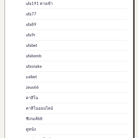
ufa191 ทางเข้า
ufa77
ufa89
ufa9r
ufabet
ufabomb
ufasnake
yaibet
zeus66
คาสิโน
คาสิโนออนไลน์
ซีเกมส์68
ดูหนัง