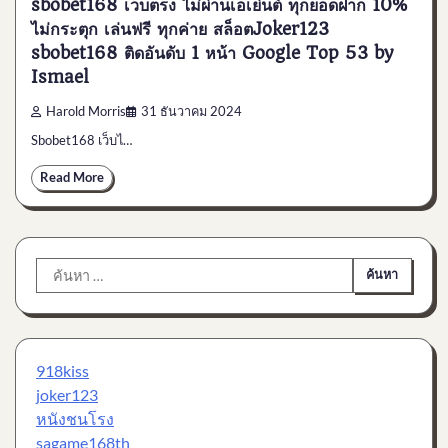
sbobet168 เว็บตรง ไม่ผ่านเอเย่นต์ ทุกยอดฝาก 10%
ไม่กระตุก เล่นฟรี ทุกค่าย สล็อตJoker123
sbobet168 ติดอันดับ 1 หน้า Google Top 53 by
Ismael
Harold Morris
31 ธันวาคม 2024
Sbobet168 เว็บไ…
Read More
ค้นหา
สำหรับ:
918kiss
joker123
หนังชนโรง
sagame168th