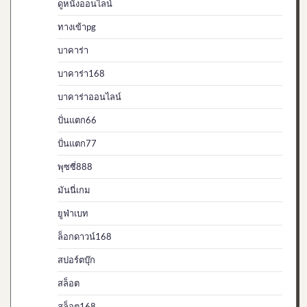
ดูหนังออนไลน์
ทางเข้าpg
บาคาร่า
บาคาร่า168
บาคาร่าออนไลน์
ปั่นแตก66
ปั่นแตก77
พุซซี่888
มันนี่เกม
ยูฟ่าเบท
ล็อกดาวน์168
สปอร์ตบุ๊ก
สล็อต
สล็อต168