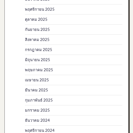
พฤศจิกายน 2025
ตุลาคม 2025
กันยายน 2025
สิงหาคม 2025
กรกฎาคม 2025
มิถุนายน 2025
พฤษภาคม 2025
เมษายน 2025
มีนาคม 2025
กุมภาพันธ์ 2025
มกราคม 2025
ธันวาคม 2024
พฤศจิกายน 2024