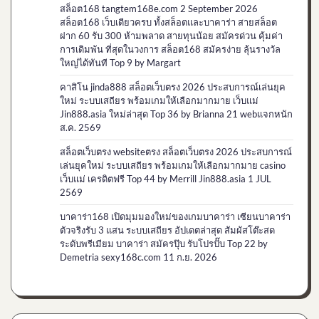
สล็อต168 tangtem168e.com 2 September 2026
สล็อต168 เว็บเดียวครบ ทั้งสล็อตและบาคาร่า สายสล็อต
ฝาก 60 รับ 300 ห้ามพลาด สายทุนน้อย สมัครด่วน คุ้มค่า
การเดิมพัน ที่สุดในวงการ สล็อต168 สมัครง่าย ลุ้นรางวัล
ใหญ่ได้ทันที Top 9 by Margart
คาสิโน jinda888 สล็อตเว็บตรง 2026 ประสบการณ์เล่นยุค
ใหม่ ระบบเสถียร พร้อมเกมให้เลือกมากมาย เว็บแม่
Jin888.asia ใหม่ล่าสุด Top 36 by Brianna 21 webแจกหนัก
ส.ค. 2569
สล็อตเว็บตรง websiteตรง สล็อตเว็บตรง 2026 ประสบการณ์
เล่นยุคใหม่ ระบบเสถียร พร้อมเกมให้เลือกมากมาย casino
เว็บแม่ เครดิตฟรี Top 44 by Merrill Jin888.asia 1 JUL
2569
บาคาร่า168 เปิดมุมมองใหม่ของเกมบาคาร่า เซียนบาคาร่า
ตัวจริงรับ 3 แสน ระบบเสถียร อัปเดตล่าสุด สัมผัสโต๊ะสด
ระดับพรีเมียม บาคาร่า สมัครปุ๊บ รับโปรปั๊บ Top 22 by
Demetria sexy168c.com 11 ก.ย. 2026