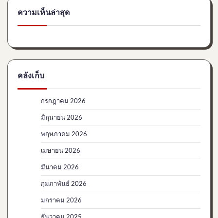
ความเห็นล่าสุด
คลังเก็บ
กรกฎาคม 2026
มิถุนายน 2026
พฤษภาคม 2026
เมษายน 2026
มีนาคม 2026
กุมภาพันธ์ 2026
มกราคม 2026
ธันวาคม 2025