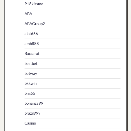
918kissme
ABA
ABAGroup2
alot666
amb888
Baccarat
bestbet
betway
bkkwin
bng55
bonanza99
brazil999
Casino